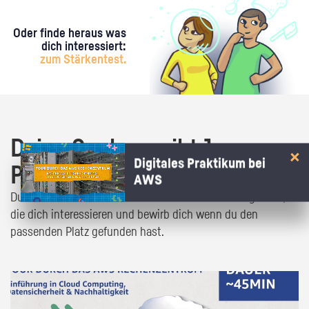
Oder finde heraus was
dich interessiert:
zum Stärkentest.
Deine Suche ergibt 1
Digitales Praktikum bei
Praktikumsangebot!
AWS
Du bist fast da! Klick dich durch die Praktikumsangebote,
die dich interessieren und bewirb dich wenn du den
passenden Platz gefunden hast.