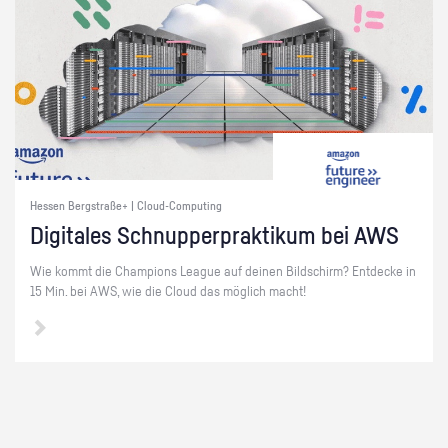
Hessen Bergstraße+ | Cloud-Computing
Di­gi­ta­les Schnup­per­prak­ti­kum bei AWS
Wie kommt die Cham­pi­ons Le­ague auf dei­nen Bild­schirm? Ent­de­cke in
15 Min. bei AWS, wie die Cloud das mög­lich macht!