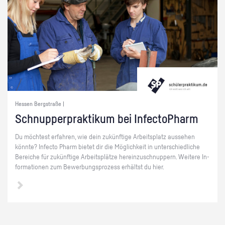
Hessen Bergstraße |
Schnup­per­prak­ti­kum bei In­fec­to­Pharm
Du möch­test er­fah­ren, wie dein zu­künf­ti­ge Ar­beits­platz aus­se­hen
könn­te? In­fec­to Pharm bie­tet dir die Mög­lich­keit in un­ter­schied­li­che
Be­rei­che für zu­künf­ti­ge Ar­beits­plät­ze her­ein­zu­schnup­pern. Wei­te­re In­
for­ma­tio­nen zum Be­wer­bungs­pro­zess er­hältst du hier.