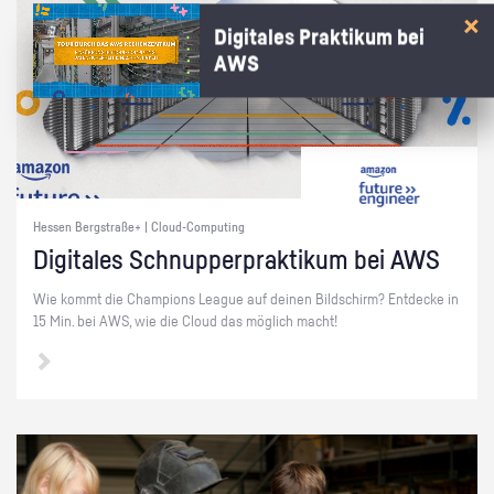
Digitales Praktikum bei
AWS
Hessen Bergstraße+ | Cloud-Computing
Di­gi­ta­les Schnup­per­prak­ti­kum bei AWS
Wie kommt die Cham­pi­ons Le­ague auf dei­nen Bild­schirm? Ent­de­cke in
15 Min. bei AWS, wie die Cloud das mög­lich macht!