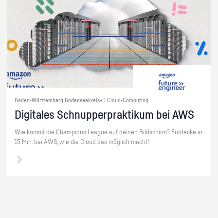
Baden-Württemberg Bodenseekreis+ | Cloud-Computing
Di­gi­ta­les Schnup­per­prak­ti­kum bei AWS
Wie kommt die Cham­pi­ons Le­ague auf dei­nen Bild­schirm? Ent­de­cke in
15 Min. bei AWS, wie die Cloud das mög­lich macht!