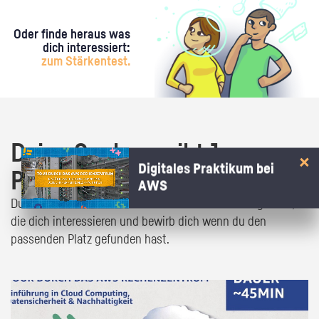
Oder finde heraus was
dich interessiert:
zum Stärkentest.
Deine Suche ergibt 1
Digitales Praktikum bei
Praktikumsangebot!
AWS
Du bist fast da! Klick dich durch die Praktikumsangebote,
die dich interessieren und bewirb dich wenn du den
passenden Platz gefunden hast.