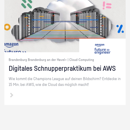
Brandenburg Brandenburg an der Havel+ | Cloud-Computing
Di­gi­ta­les Schnup­per­prak­ti­kum bei AWS
Wie kommt die Cham­pi­ons Le­ague auf dei­nen Bild­schirm? Ent­de­cke in
15 Min. bei AWS, wie die Cloud das mög­lich macht!