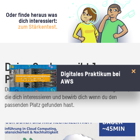
Oder finde heraus was
dich interessiert:
zum Stärkentest.
Deine Suche ergibt 1
Digitales Praktikum bei
Praktikumsangebot!
AWS
Du bist fast da! Klick dich durch die Praktikumsangebote,
die dich interessieren und bewirb dich wenn du den
passenden Platz gefunden hast.