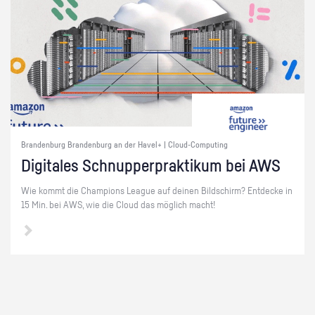
Brandenburg Brandenburg an der Havel+ | Cloud-Computing
Di­gi­ta­les Schnup­per­prak­ti­kum bei AWS
Wie kommt die Cham­pi­ons Le­ague auf dei­nen Bild­schirm? Ent­de­cke in
15 Min. bei AWS, wie die Cloud das mög­lich macht!