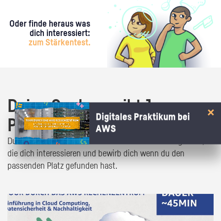
Oder finde heraus was
dich interessiert:
zum Stärkentest.
Deine Suche ergibt 1
Digitales Praktikum bei
Praktikumsangebot!
AWS
Du bist fast da! Klick dich durch die Praktikumsangebote,
die dich interessieren und bewirb dich wenn du den
passenden Platz gefunden hast.