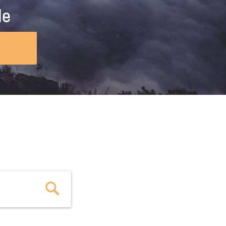
ig machst.
deinem Schülerpraktikum und die
le
Polizei-Ausbildung schon heute in
virtueller Realität!