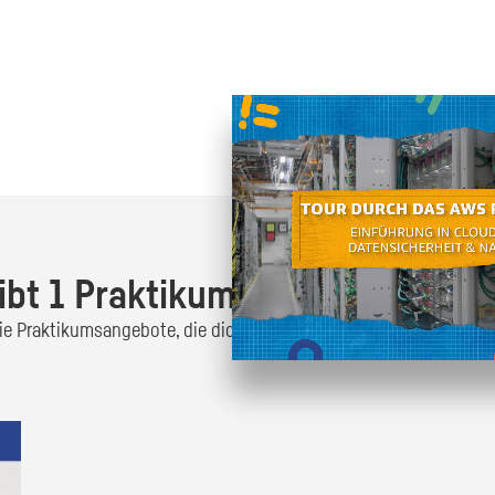
Oder finde heraus was dich
zum
ibt 1 Praktikumsangebot!
 die Praktikumsangebote, die dich interessieren und bewirb dich