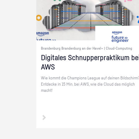
Brandenburg Brandenburg an der Havel+ | Cloud-Computing
Di­gi­ta­les Schnup­per­prak­ti­kum be
AWS
Wie kommt die Cham­pi­ons Le­ague auf dei­nen Bild­schirm
Ent­de­cke in 15 Min. bei AWS, wie die Cloud das mög­lich
macht!