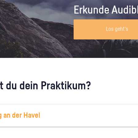
Unternehmen lohnt, wie man sich
auf dich neugier
Erkunde Audib
vorbereitet und wie ein Vorab-Anruf
abläuft.
Los geht's
 du dein Praktikum?
 an der Havel