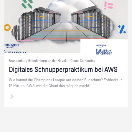
Brandenburg Brandenburg an der Havel+ | Cloud-Computing
Di­gi­ta­les Schnup­per­prak­ti­kum bei AWS
Wie kommt die Cham­pi­ons Le­ague auf dei­nen Bild­schirm? Ent­de­cke in
15 Min. bei AWS, wie die Cloud das mög­lich macht!