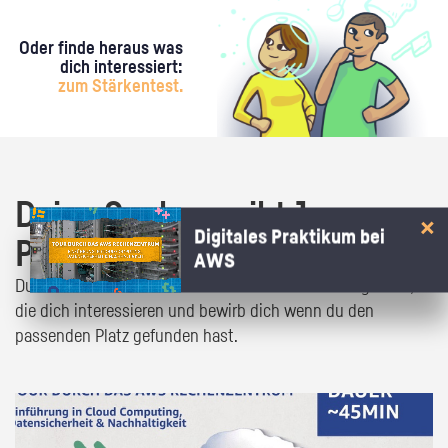
Oder finde heraus was
dich interessiert:
zum Stärkentest.
Deine Suche ergibt 1
Digitales Praktikum bei
Praktikumsangebot!
AWS
Du bist fast da! Klick dich durch die Praktikumsangebote,
die dich interessieren und bewirb dich wenn du den
passenden Platz gefunden hast.