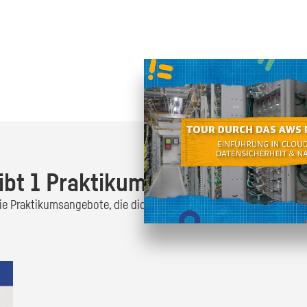
Oder finde heraus was dich
zum
ibt 1 Praktikumsangebot!
 die Praktikumsangebote, die dich interessieren und bewirb dich