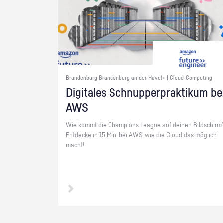
Brandenburg Brandenburg an der Havel+ | Cloud-Computing
Di­gi­ta­les Schnup­per­prak­ti­kum be
AWS
Wie kommt die Cham­pi­ons Le­ague auf dei­nen Bild­schirm
Ent­de­cke in 15 Min. bei AWS, wie die Cloud das mög­lich
macht!