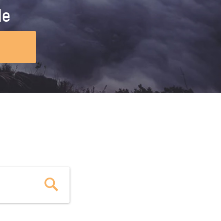
ig machst.
deinem Schülerpraktikum und die
le
Polizei-Ausbildung schon heute in
virtueller Realität!