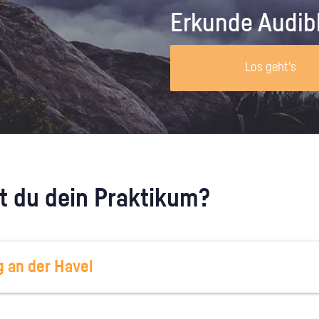
Unternehmen lohnt, wie man sich
auf dich neugier
Erkunde Audib
vorbereitet und wie ein Vorab-Anruf
abläuft.
Los geht's
 du dein Praktikum?
 an der Havel