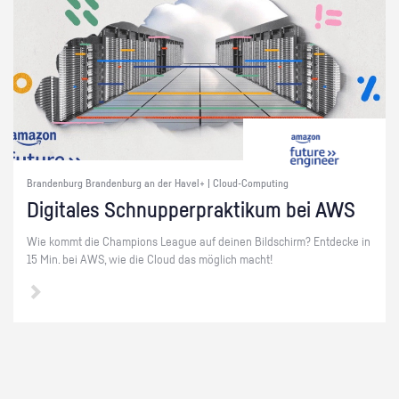
Brandenburg Brandenburg an der Havel+ | Cloud-Computing
Di­gi­ta­les Schnup­per­prak­ti­kum bei AWS
Wie kommt die Cham­pi­ons Le­ague auf dei­nen Bild­schirm? Ent­de­cke in
15 Min. bei AWS, wie die Cloud das mög­lich macht!