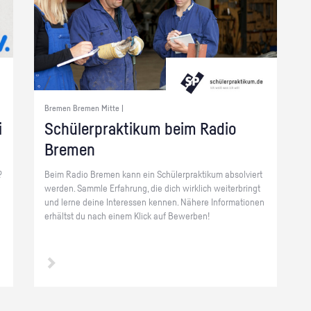
Bremen Bremen Mitte |
i
Schü­ler­prak­ti­kum beim Radio
Bre­men
?
Beim Radio Bre­men kann ein Schü­ler­prak­ti­kum ab­sol­viert
wer­den. Samm­le Er­fah­rung, die dich wirk­lich wei­ter­bringt
und lerne deine In­ter­es­sen ken­nen. Nä­he­re In­for­ma­tio­nen
er­hältst du nach einem Klick auf Be­wer­ben!