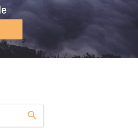
ig machst.
deinem Schülerpraktikum und die
le
Polizei-Ausbildung schon heute in
virtueller Realität!