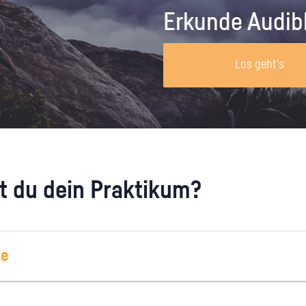
Unternehmen lohnt, wie man sich
auf dich neugier
Erkunde Audib
vorbereitet und wie ein Vorab-Anruf
abläuft.
Los geht's
 du dein Praktikum?
te