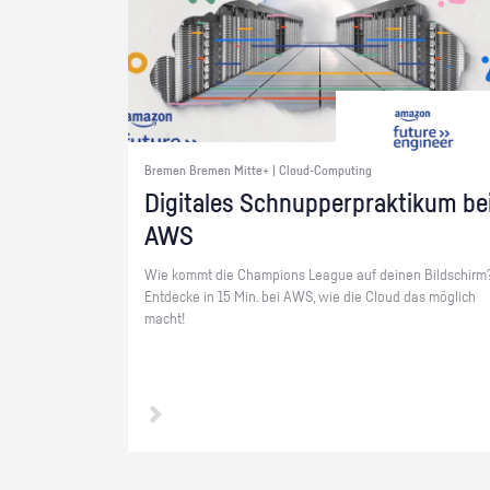
Bremen Bremen Mitte+ | Cloud-Computing
Di­gi­ta­les Schnup­per­prak­ti­kum be
AWS
Wie kommt die Cham­pi­ons Le­ague auf dei­nen Bild­schirm
Ent­de­cke in 15 Min. bei AWS, wie die Cloud das mög­lich
macht!