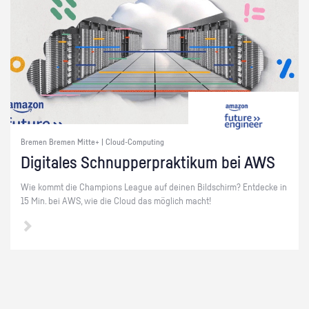
Bremen Bremen Mitte+ | Cloud-Computing
Di­gi­ta­les Schnup­per­prak­ti­kum bei AWS
Wie kommt die Cham­pi­ons Le­ague auf dei­nen Bild­schirm? Ent­de­cke in
15 Min. bei AWS, wie die Cloud das mög­lich macht!