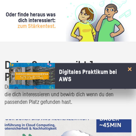
Oder finde heraus was
dich interessiert:
zum Stärkentest.
Deine Suche ergibt 1
Digitales Praktikum bei
Praktikumsangebot!
AWS
Du bist fast da! Klick dich durch die Praktikumsangebote,
die dich interessieren und bewirb dich wenn du den
passenden Platz gefunden hast.