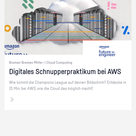
Bremen Bremen Mitte+ | Cloud-Computing
Di­gi­ta­les Schnup­per­prak­ti­kum bei AWS
Wie kommt die Cham­pi­ons Le­ague auf dei­nen Bild­schirm? Ent­de­cke in
15 Min. bei AWS, wie die Cloud das mög­lich macht!