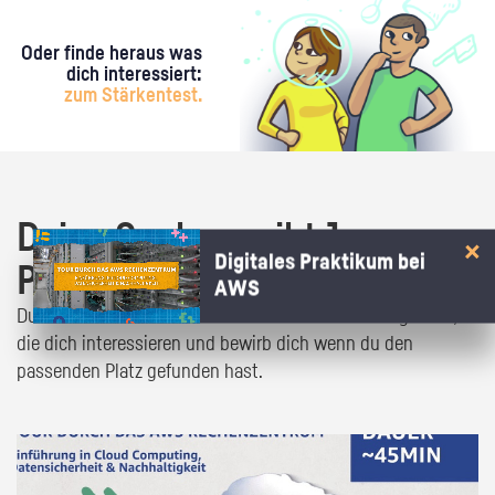
Oder finde heraus was
dich interessiert:
zum Stärkentest.
Deine Suche ergibt 1
Digitales Praktikum bei
Praktikumsangebot!
AWS
Du bist fast da! Klick dich durch die Praktikumsangebote,
die dich interessieren und bewirb dich wenn du den
passenden Platz gefunden hast.