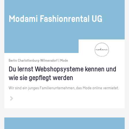
Mo­da­mi Fa­shion­ren­tal UG
Berlin Charlottenburg-Wilmersdorf | Mode
Du lernst Web­sho­psys­te­me ken­nen und
wie sie ge­pflegt wer­den
Wir sind ein jun­ges Fa­mi­li­en­un­ter­neh­men, das Mode on­line ver­mie­tet.