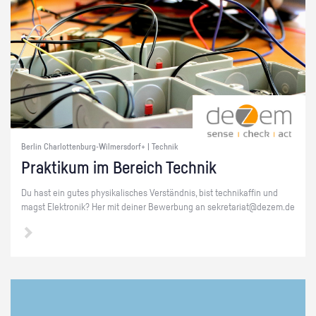
Berlin Charlottenburg-Wilmersdorf+ | Technik
Prak­ti­kum im Be­reich Tech­nik
Du hast ein gutes phy­si­ka­li­sches Ver­ständ­nis, bist tech­ni­kaf­fin und
magst Elek­tro­nik? Her mit dei­ner Be­wer­bung an se­kre­ta­ri­at@​dezem.​de