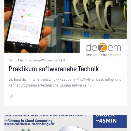
Berlin Charlottenburg-Wilmersdorf+ | IT
Prak­ti­kum soft­ware­na­he Tech­nik
Du hast dich in­ten­siv mit Linux/Raspber­ry Pi's/Py­thon be­schäf­tigt und
kannst pro­gram­mier­tech­ni­sche Lö­sung ent­wi­ckeln?