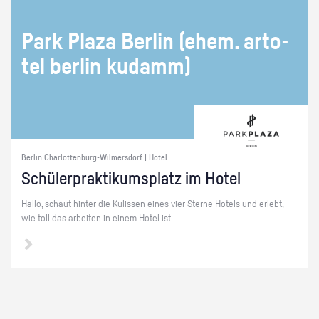
Park Plaza Ber­lin (ehem. ar­to­
tel ber­lin ku­damm)
Berlin Charlottenburg-Wilmersdorf | Hotel
Schü­ler­prak­ti­kums­platz im Hotel
Hallo, schaut hin­ter die Ku­lis­sen eines vier Ster­ne Ho­tels und er­lebt,
wie toll das ar­bei­ten in einem Hotel ist.