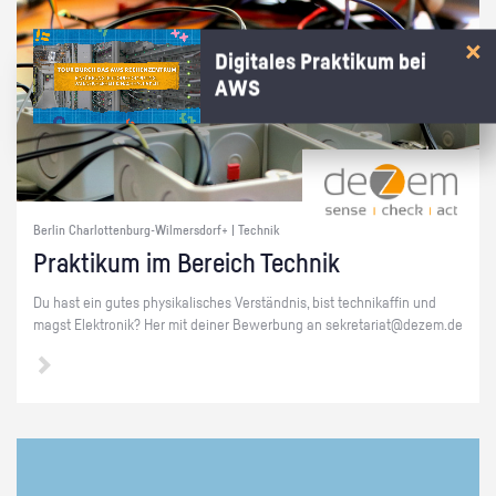
Digitales Praktikum bei
AWS
Berlin Charlottenburg-Wilmersdorf+ | Technik
Prak­ti­kum im Be­reich Tech­nik
Du hast ein gutes phy­si­ka­li­sches Ver­ständ­nis, bist tech­ni­kaf­fin und
magst Elek­tro­nik? Her mit dei­ner Be­wer­bung an se­kre­ta­ri­at@​dezem.​de