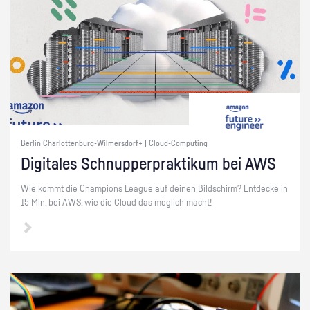
Berlin Charlottenburg-Wilmersdorf+ | Cloud-Computing
Di­gi­ta­les Schnup­per­prak­ti­kum bei AWS
Wie kommt die Cham­pi­ons Le­ague auf dei­nen Bild­schirm? Ent­de­cke in
15 Min. bei AWS, wie die Cloud das mög­lich macht!