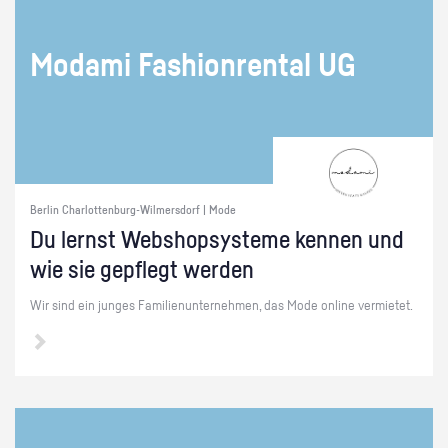
Mo­da­mi Fa­shion­ren­tal UG
Berlin Charlottenburg-Wilmersdorf | Mode
Du lernst Web­sho­psys­te­me ken­nen und
wie sie ge­pflegt wer­den
Wir sind ein jun­ges Fa­mi­li­en­un­ter­neh­men, das Mode on­line ver­mie­tet.