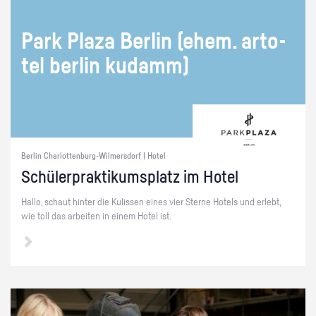
Park Plaza Ber­lin (ehem. ar­to­
tel ber­lin ku­damm)
Berlin Charlottenburg-Wilmersdorf | Hotel
Schü­ler­prak­ti­kums­platz im Hotel
Hallo, schaut hin­ter die Ku­lis­sen eines vier Ster­ne Ho­tels und er­lebt,
wie toll das ar­bei­ten in einem Hotel ist.