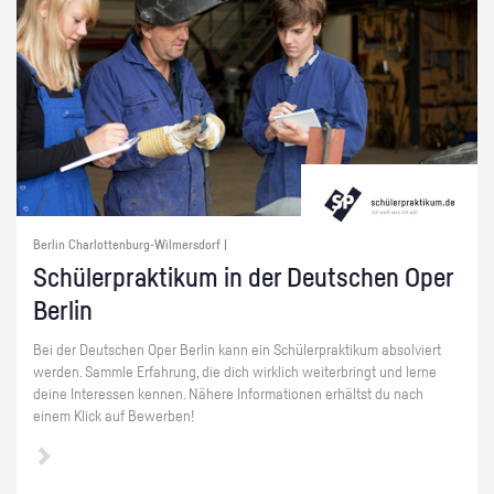
Berlin Charlottenburg-Wilmersdorf |
Schü­ler­prak­ti­kum in der Deut­schen Oper
Ber­lin
Bei der Deut­schen Oper Ber­lin kann ein Schü­ler­prak­ti­kum ab­sol­viert
wer­den. Samm­le Er­fah­rung, die dich wirk­lich wei­ter­bringt und lerne
deine In­ter­es­sen ken­nen. Nä­he­re In­for­ma­tio­nen er­hältst du nach
einem Klick auf Be­wer­ben!