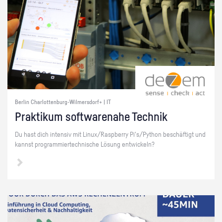
Berlin Charlottenburg-Wilmersdorf+ | IT
Prak­ti­kum soft­ware­na­he Tech­nik
Du hast dich in­ten­siv mit Linux/Raspber­ry Pi's/Py­thon be­schäf­tigt und
kannst pro­gram­mier­tech­ni­sche Lö­sung ent­wi­ckeln?