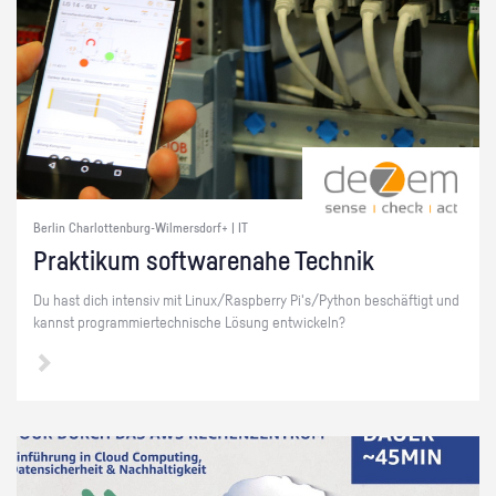
Berlin Charlottenburg-Wilmersdorf+ | IT
Prak­ti­kum soft­ware­na­he Tech­nik
Du hast dich in­ten­siv mit Linux/Raspber­ry Pi's/Py­thon be­schäf­tigt und
kannst pro­gram­mier­tech­ni­sche Lö­sung ent­wi­ckeln?