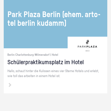
Park Plaza Ber­lin (ehem. ar­to­
tel ber­lin ku­damm)
Berlin Charlottenburg-Wilmersdorf | Hotel
Schü­ler­prak­ti­kums­platz im Hotel
Hallo, schaut hin­ter die Ku­lis­sen eines vier Ster­ne Ho­tels und er­lebt,
wie toll das ar­bei­ten in einem Hotel ist.