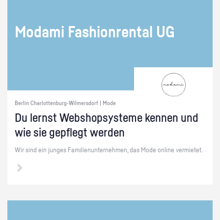
Mo­da­mi Fa­shion­ren­tal UG
Berlin Charlottenburg-Wilmersdorf | Mode
Du lernst Web­sho­psys­te­me ken­nen und
wie sie ge­pflegt wer­den
Wir sind ein jun­ges Fa­mi­li­en­un­ter­neh­men, das Mode on­line ver­mie­tet.