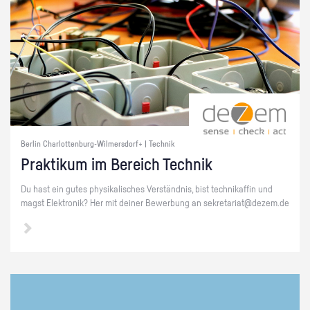
Berlin Charlottenburg-Wilmersdorf+ | Technik
Prak­ti­kum im Be­reich Tech­nik
Du hast ein gutes phy­si­ka­li­sches Ver­ständ­nis, bist tech­ni­kaf­fin und
magst Elek­tro­nik? Her mit dei­ner Be­wer­bung an se­kre­ta­ri­at@​dezem.​de