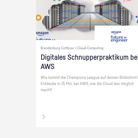
Brandenburg Cottbus+ | Cloud-Computing
Di­gi­ta­les Schnup­per­prak­ti­kum be
AWS
Wie kommt die Cham­pi­ons Le­ague auf dei­nen Bild­schirm
Ent­de­cke in 15 Min. bei AWS, wie die Cloud das mög­lich
macht!