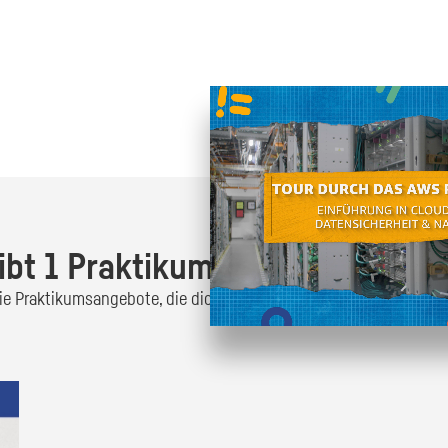
Oder finde heraus was dich
zum
ibt 1 Praktikumsangebot!
 die Praktikumsangebote, die dich interessieren und bewirb dich