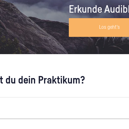
Unternehmen lohnt, wie man sich
auf dich neugier
Erkunde Audib
vorbereitet und wie ein Vorab-Anruf
abläuft.
Los geht's
 du dein Praktikum?