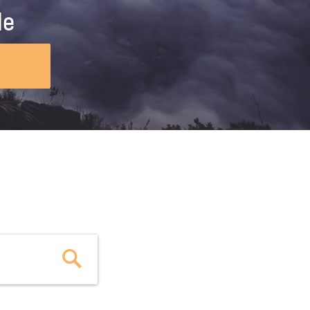
ig machst.
deinem Schülerpraktikum und die
le
Polizei-Ausbildung schon heute in
virtueller Realität!