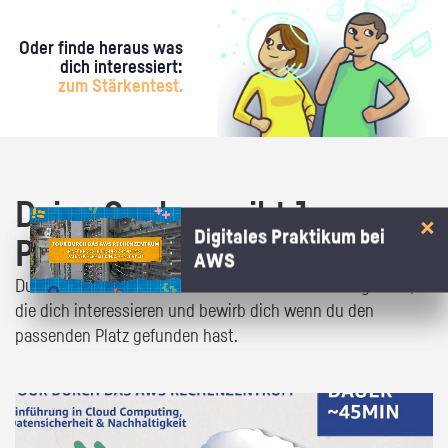
Oder finde heraus was
dich interessiert:
zum Stärkentest.
Deine Suche ergibt 1
Digitales Praktikum bei
Praktikumsangebot!
AWS
Du bist fast da! Klick dich durch die Praktikumsangebote,
die dich interessieren und bewirb dich wenn du den
passenden Platz gefunden hast.