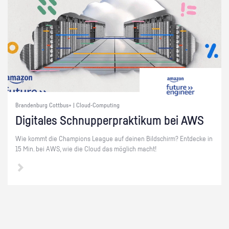
Brandenburg Cottbus+ | Cloud-Computing
Di­gi­ta­les Schnup­per­prak­ti­kum bei AWS
Wie kommt die Cham­pi­ons Le­ague auf dei­nen Bild­schirm? Ent­de­cke in
15 Min. bei AWS, wie die Cloud das mög­lich macht!