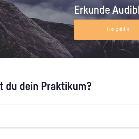
Unternehmen lohnt, wie man sich
auf dich neugier
Erkunde Audib
vorbereitet und wie ein Vorab-Anruf
abläuft.
Los geht's
 du dein Praktikum?