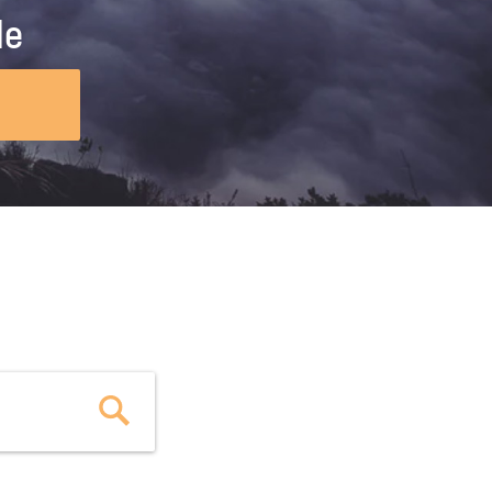
ig machst.
deinem Schülerpraktikum und die
le
Polizei-Ausbildung schon heute in
virtueller Realität!