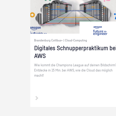
Brandenburg Cottbus+ | Cloud-Computing
Di­gi­ta­les Schnup­per­prak­ti­kum be
AWS
Wie kommt die Cham­pi­ons Le­ague auf dei­nen Bild­schirm
Ent­de­cke in 15 Min. bei AWS, wie die Cloud das mög­lich
macht!