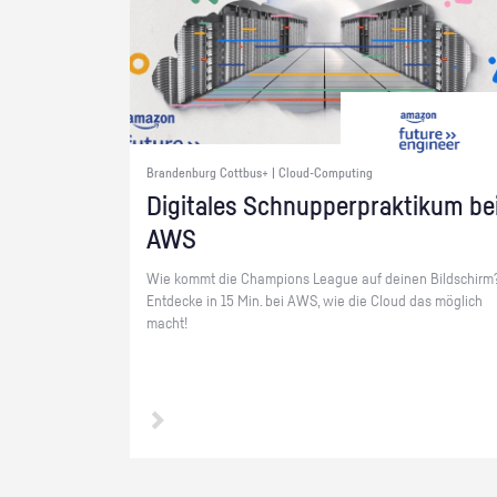
Brandenburg Cottbus+ | Cloud-Computing
Di­gi­ta­les Schnup­per­prak­ti­kum be
AWS
Wie kommt die Cham­pi­ons Le­ague auf dei­nen Bild­schirm
Ent­de­cke in 15 Min. bei AWS, wie die Cloud das mög­lich
macht!