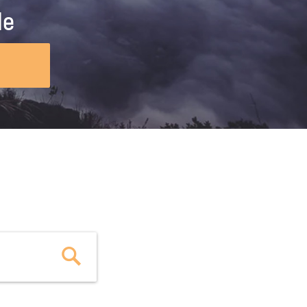
ig machst.
deinem Schülerpraktikum und die
le
Polizei-Ausbildung schon heute in
virtueller Realität!