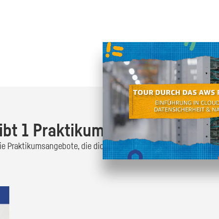
Oder finde heraus was dich
zum
ibt 1 Praktikumsangebot!
 die Praktikumsangebote, die dich interessieren und bewirb dich