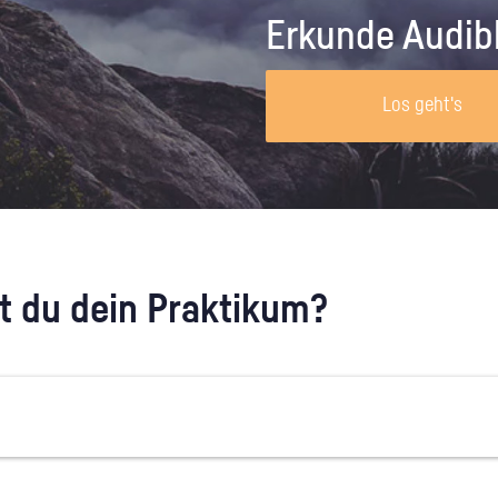
Unternehmen lohnt, wie man sich
auf dich neugier
Erkunde Audib
vorbereitet und wie ein Vorab-Anruf
abläuft.
Los geht's
 du dein Praktikum?