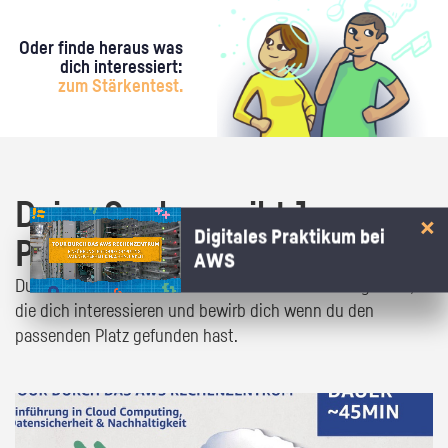
Oder finde heraus was
dich interessiert:
zum Stärkentest.
Deine Suche ergibt 1
Digitales Praktikum bei
Praktikumsangebot!
AWS
Du bist fast da! Klick dich durch die Praktikumsangebote,
die dich interessieren und bewirb dich wenn du den
passenden Platz gefunden hast.