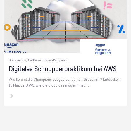
Brandenburg Cottbus+ | Cloud-Computing
Di­gi­ta­les Schnup­per­prak­ti­kum bei AWS
Wie kommt die Cham­pi­ons Le­ague auf dei­nen Bild­schirm? Ent­de­cke in
15 Min. bei AWS, wie die Cloud das mög­lich macht!