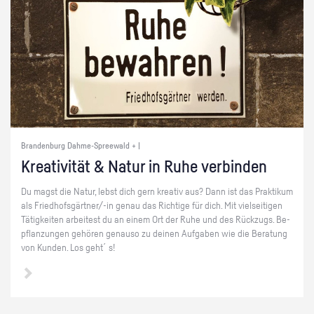
Brandenburg Dahme-Spreewald + |
Krea­ti­vi­tät & Natur in Ruhe ver­bin­den
Du magst die Natur, lebst dich gern krea­tiv aus? Dann ist das Prak­ti­kum
als Fried­hofs­gärt­ner/-in genau das Rich­ti­ge für dich. Mit viel­sei­ti­gen
Tä­tig­kei­ten ar­bei­test du an einem Ort der Ruhe und des Rück­zugs. Be­
pflan­zun­gen ge­hö­ren ge­nau­so zu dei­nen Auf­ga­ben wie die Be­ra­tung
von Kun­den. Los geht´s!