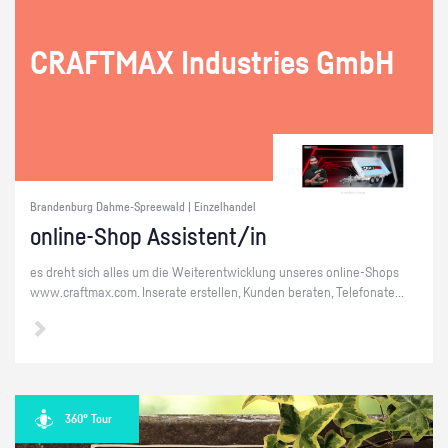
CRAFT­MAX In­dus­tries GmbH
Brandenburg Dahme-Spreewald | Einzelhandel
on­line-Shop As­sis­tent/in
es dreht sich alles um die Wei­ter­ent­wick­lung un­se­res on­line-Shops
www.​craftmax.​com. In­se­ra­te er­stel­len, Kun­den be­ra­ten, Te­le­fo­na­te...
360° Tour