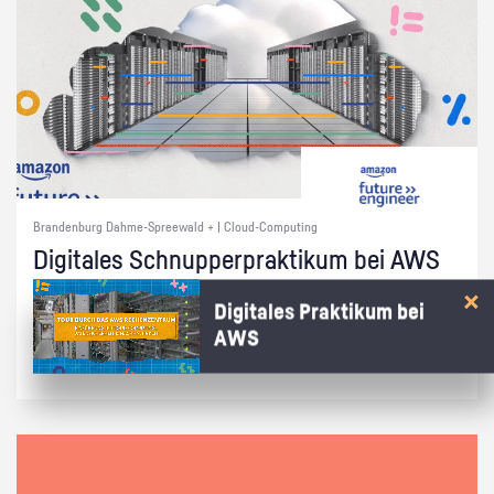
Brandenburg Dahme-Spreewald + | Cloud-Computing
Di­gi­ta­les Schnup­per­prak­ti­kum bei AWS
Wie kommt die Cham­pi­ons Le­ague auf dei­nen Bild­schirm? Ent­de­cke in
Digitales Praktikum bei
15 Min. bei AWS, wie die Cloud das mög­lich macht!
AWS