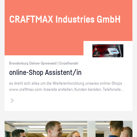
CRAFT­MAX In­dus­tries GmbH
Brandenburg Dahme-Spreewald | Einzelhandel
on­line-Shop As­sis­tent/in
es dreht sich alles um die Wei­ter­ent­wick­lung un­se­res on­line-Shops
www.​craftmax.​com. In­se­ra­te er­stel­len, Kun­den be­ra­ten, Te­le­fo­na­te...