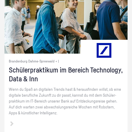
Brandenburg Dahme-Spreewald + |
Schü­ler­prak­ti­kum im Be­reich Tech­no­lo­gy,
Data & Inn
Wenn du Spaß an di­gi­ta­len Trends hast & her­aus­fin­den willst, ob eine
di­gi­ta­le be­ruf­li­che Zu­kunft zu dir passt, kannst du mit dem Schü­ler­
prak­ti­kum im IT-Be­reich un­se­rer Bank auf Ent­de­ckungs­rei­se gehen.
Auf dich war­ten zwei ab­wechs­lungs­rei­che Wo­chen mit Ro­bo­tern,
Apps & künst­li­cher In­tel­li­genz.