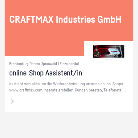
CRAFT­MAX In­dus­tries GmbH
Brandenburg Dahme-Spreewald | Einzelhandel
on­line-Shop As­sis­tent/in
es dreht sich alles um die Wei­ter­ent­wick­lung un­se­res on­line-Shops
www.​craftmax.​com. In­se­ra­te er­stel­len, Kun­den be­ra­ten, Te­le­fo­na­te...