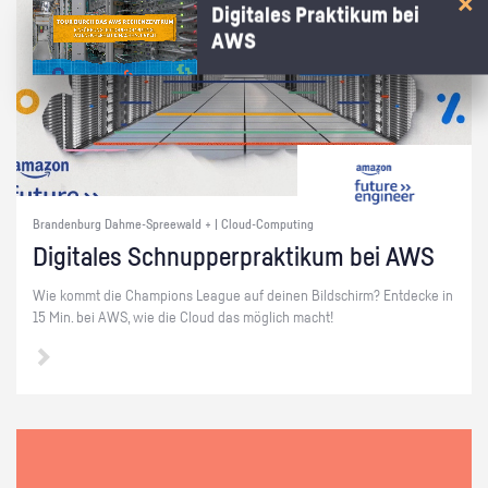
Digitales Praktikum bei
AWS
Brandenburg Dahme-Spreewald + | Cloud-Computing
Di­gi­ta­les Schnup­per­prak­ti­kum bei AWS
Wie kommt die Cham­pi­ons Le­ague auf dei­nen Bild­schirm? Ent­de­cke in
15 Min. bei AWS, wie die Cloud das mög­lich macht!