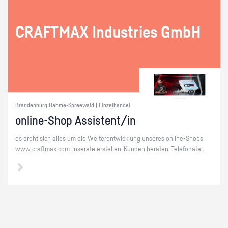
CRAFT­MAX In­dus­tries GmbH
Brandenburg Dahme-Spreewald | Einzelhandel
on­line-Shop As­sis­tent/in
es dreht sich alles um die Wei­ter­ent­wick­lung un­se­res on­line-Shops
www.​craftmax.​com. In­se­ra­te er­stel­len, Kun­den be­ra­ten, Te­le­fo­na­te...