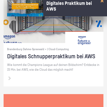
Digitales Praktikum bei
AWS
Brandenburg Dahme-Spreewald + | Cloud-Computing
Di­gi­ta­les Schnup­per­prak­ti­kum bei AWS
Wie kommt die Cham­pi­ons Le­ague auf dei­nen Bild­schirm? Ent­de­cke in
15 Min. bei AWS, wie die Cloud das mög­lich macht!