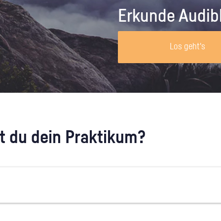
Unternehmen lohnt, wie man sich
auf dich neugier
Erkunde Audib
vorbereitet und wie ein Vorab-Anruf
abläuft.
Los geht's
 du dein Praktikum?