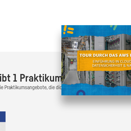
Oder finde heraus was dich
zum
ibt 1 Praktikumsangebot!
 die Praktikumsangebote, die dich interessieren und bewirb dich