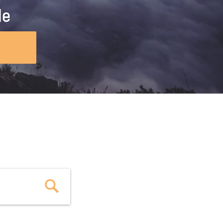
ig machst.
deinem Schülerpraktikum und die
le
Polizei-Ausbildung schon heute in
virtueller Realität!