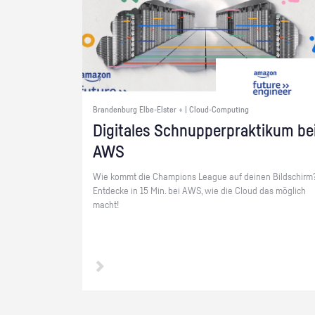
Brandenburg Elbe-Elster + | Cloud-Computing
Di­gi­ta­les Schnup­per­prak­ti­kum be
AWS
Wie kommt die Cham­pi­ons Le­ague auf dei­nen Bild­schirm
Ent­de­cke in 15 Min. bei AWS, wie die Cloud das mög­lich
macht!