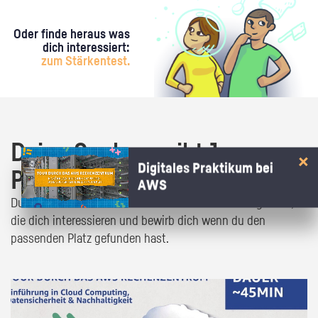
Oder finde heraus was
dich interessiert:
zum Stärkentest.
Deine Suche ergibt 1
Digitales Praktikum bei
Praktikumsangebot!
AWS
Du bist fast da! Klick dich durch die Praktikumsangebote,
die dich interessieren und bewirb dich wenn du den
passenden Platz gefunden hast.