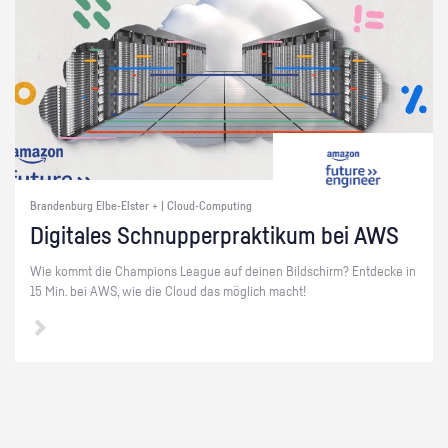
Brandenburg Elbe-Elster + | Cloud-Computing
Di­gi­ta­les Schnup­per­prak­ti­kum bei AWS
Wie kommt die Cham­pi­ons Le­ague auf dei­nen Bild­schirm? Ent­de­cke in
15 Min. bei AWS, wie die Cloud das mög­lich macht!