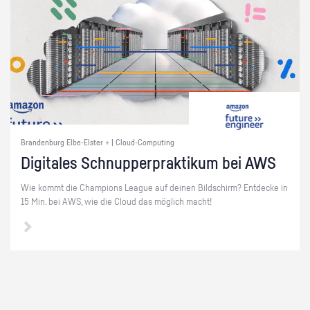
Brandenburg Elbe-Elster + | Cloud-Computing
Di­gi­ta­les Schnup­per­prak­ti­kum bei AWS
Wie kommt die Cham­pi­ons Le­ague auf dei­nen Bild­schirm? Ent­de­cke in
15 Min. bei AWS, wie die Cloud das mög­lich macht!