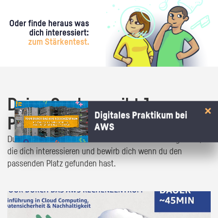
Oder finde heraus was
dich interessiert:
zum Stärkentest.
Deine Suche ergibt 1
Digitales Praktikum bei
Praktikumsangebot!
AWS
Du bist fast da! Klick dich durch die Praktikumsangebote,
die dich interessieren und bewirb dich wenn du den
passenden Platz gefunden hast.