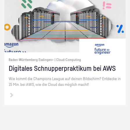
Baden-Württemberg Esslingen+ | Cloud-Computing
Di­gi­ta­les Schnup­per­prak­ti­kum bei AWS
Wie kommt die Cham­pi­ons Le­ague auf dei­nen Bild­schirm? Ent­de­cke in
15 Min. bei AWS, wie die Cloud das mög­lich macht!