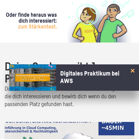
Oder finde heraus was
dich interessiert:
zum Stärkentest.
Deine Suche ergibt 1
Digitales Praktikum bei
Praktikumsangebot!
AWS
Du bist fast da! Klick dich durch die Praktikumsangebote,
die dich interessieren und bewirb dich wenn du den
passenden Platz gefunden hast.