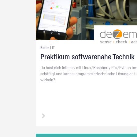
Berlin | IT
Prak­ti­kum soft­ware­na­he Tech­nik
Du hast dich in­ten­siv mit Linux/Raspber­ry Pi's/Py­thon be
schäf­tigt und kannst pro­gram­mier­tech­ni­sche Lö­sung ent­
wi­ckeln?