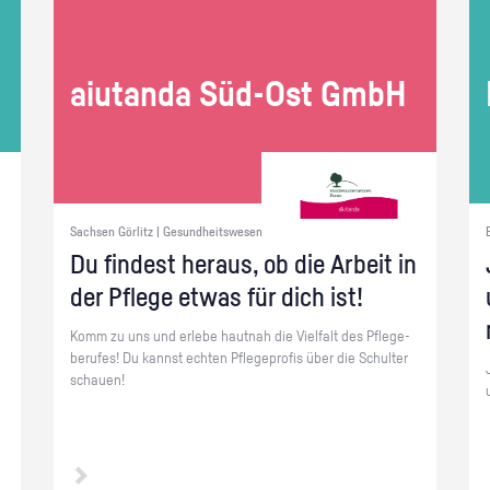
ai­utan­da Süd-Ost GmbH
Sachsen Görlitz | Gesundheitswesen
Du fin­dest her­aus, ob die Ar­beit in
der Pfle­ge etwas für dich ist!
Komm zu uns und er­le­be haut­nah die Viel­falt des Pfle­ge­
be­ru­fes! Du kannst ech­ten Pfle­ge­pro­fis über die Schul­ter
schau­en!