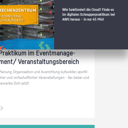
Stadt Events GmbH
Wie funktioniert die Cloud? Finde es
im digitalen Schnupperpraktikum bei
AWS heraus – in nur 45 Min!
Niedersachsen Hannover | Veranstaltungsbranche
Prak­ti­kum im Event­ma­nage­
ment/ Ver­an­stal­tungs­be­reich
Pla­nung, Or­ga­ni­sa­ti­on und Aus­rich­tung kul­tu­rel­ler, sport­li­
cher und wirt­schaft­li­cher Ver­an­stal­tun­gen - Sei dabei und
be­wer­be Dich jetzt!