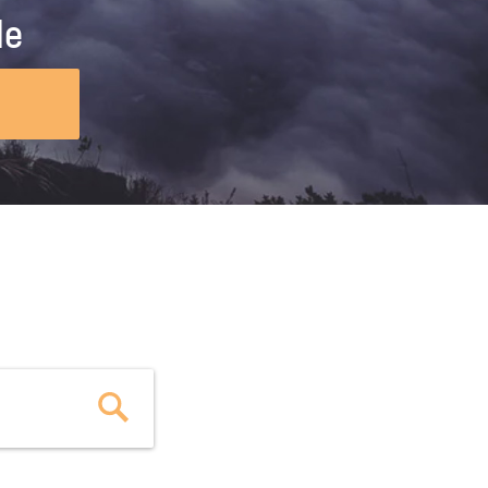
ig machst.
deinem Schülerpraktikum und die
le
Polizei-Ausbildung schon heute in
virtueller Realität!