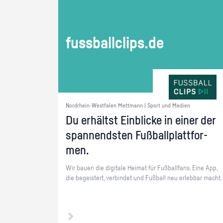
fuss­ball­clips.de
Nordrhein-Westfalen Mettmann | Sport und Medien
Du er­hältst Ein­bli­cke in einer der
span­nends­ten Fuß­ball­platt­for­
men.
Wir bauen die di­gi­ta­le Hei­mat für Fuß­ball­fans. Eine App,
die be­geis­tert, ver­bin­det und Fuß­ball neu er­leb­bar macht.