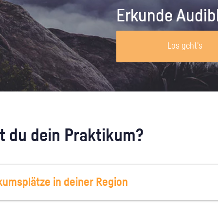
Unternehmen lohnt, wie man sich
auf dich neugier
Erkunde Audib
vorbereitet und wie ein Vorab-Anruf
abläuft.
Los geht's
 du dein Praktikum?
kumsplätze in deiner Region