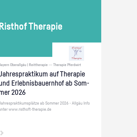
Ris­t­hof The­ra­pie
Bayern Oberallgäu | Reittherapie --- Therapie Pferdwirt
Jah­resprak­ti­kum auf The­ra­pie
und Er­leb­nis­bau­ern­hof ab Som­
mer 2026
Jah­resprak­ti­kums­plät­ze ab Som­mer 2026 - All­gäu Info
unter www.​risthoft-​therapie.​de