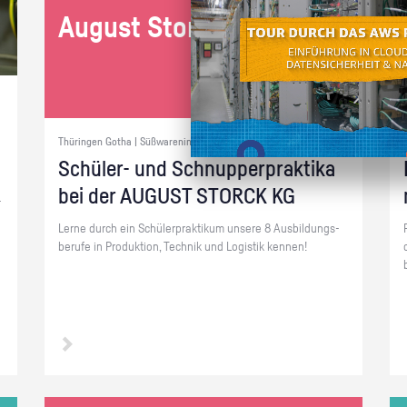
Au­gust Storck KG
Thüringen Gotha | Süßwarenindustrie
Schü­ler- und Schnup­per­prak­ti­ka
bei der AU­GUST STORCK KG
­
Lerne durch ein Schü­ler­prak­ti­kum un­se­re 8 Aus­bil­dungs­
be­ru­fe in Pro­duk­ti­on, Tech­nik und Lo­gis­tik ken­nen!