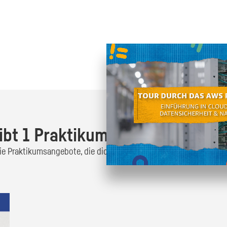
Oder finde heraus was dich
zum
ibt 1 Praktikumsangebot!
 die Praktikumsangebote, die dich interessieren und bewirb dich