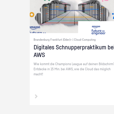
Brandenburg Frankfurt (Oder)+ | Cloud-Computing
Di­gi­ta­les Schnup­per­prak­ti­kum be
AWS
Wie kommt die Cham­pi­ons Le­ague auf dei­nen Bild­schirm
Ent­de­cke in 15 Min. bei AWS, wie die Cloud das mög­lich
macht!