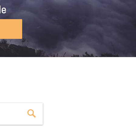
ig machst.
deinem Schülerpraktikum und die
le
Polizei-Ausbildung schon heute in
virtueller Realität!