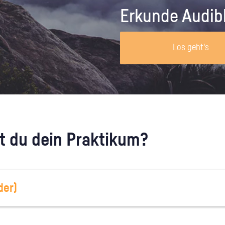
Unternehmen lohnt, wie man sich
auf dich neugier
Erkunde Audib
vorbereitet und wie ein Vorab-Anruf
abläuft.
Los geht's
 du dein Praktikum?
der)