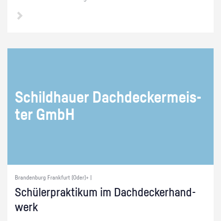
Schild­hau­er Dach­de­cker­meis­
ter GmbH
Brandenburg Frankfurt (Oder)+ |
Schü­ler­prak­ti­kum im Dach­de­ck­er­hand­
werk