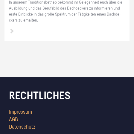
In un­se­rem Trai­di­ti­ons­be­trieb be­kommt ihr Ge­le­gen­heit euch über die
Aus­bil­dung und das Be­rufs­bild des Dach­de­ckers zu in­for­mie­ren und
erste Ein­bli­cke in das große Spek­trum der Tä­tig­kei­ten eines Dach­de­
ckers zu er­hal­ten.
RECHTLICHES
Impressum
AGB
Datenschutz