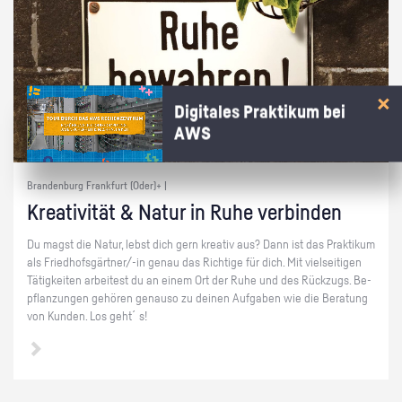
Digitales Praktikum bei
AWS
Brandenburg Frankfurt (Oder)+ |
Krea­ti­vi­tät & Natur in Ruhe ver­bin­den
Du magst die Natur, lebst dich gern krea­tiv aus? Dann ist das Prak­ti­kum
als Fried­hofs­gärt­ner/-in genau das Rich­ti­ge für dich. Mit viel­sei­ti­gen
Tä­tig­kei­ten ar­bei­test du an einem Ort der Ruhe und des Rück­zugs. Be­
pflan­zun­gen ge­hö­ren ge­nau­so zu dei­nen Auf­ga­ben wie die Be­ra­tung
von Kun­den. Los geht´s!