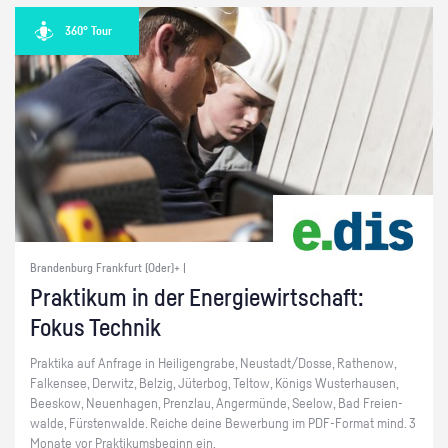
360° Tour
Brandenburg Frankfurt (Oder)+ |
Prak­ti­kum in der En­er­gie­wirt­schaft:
Fokus Tech­nik
Prak­ti­ka auf An­fra­ge in Hei­li­gen­gra­be, Neu­stadt/Dosse, Ra­the­now,
Fal­ken­see, Der­witz, Bel­zig, Jü­ter­bog, Tel­tow, Kö­nigs Wus­ter­hau­sen,
Bees­kow, Neu­en­ha­gen, Prenz­lau, An­ger­mün­de, See­low, Bad Frei­en­
wal­de, Fürs­ten­wal­de. Rei­che deine Be­wer­bung im PDF-For­mat mind. 3
Mo­na­te vor Prak­ti­kums­be­ginn ein.