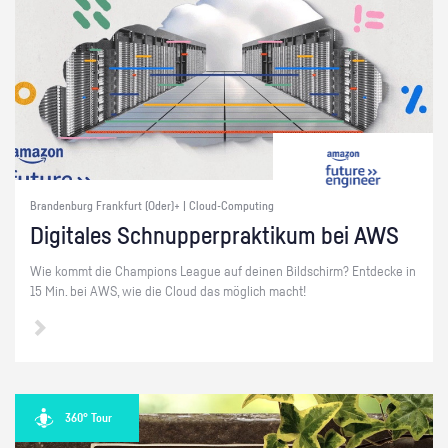
Brandenburg Frankfurt (Oder)+ | Cloud-Computing
Di­gi­ta­les Schnup­per­prak­ti­kum bei AWS
Wie kommt die Cham­pi­ons Le­ague auf dei­nen Bild­schirm? Ent­de­cke in
15 Min. bei AWS, wie die Cloud das mög­lich macht!
360° Tour