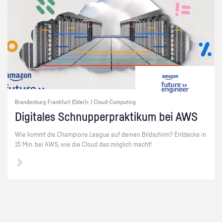
Brandenburg Frankfurt (Oder)+ | Cloud-Computing
Di­gi­ta­les Schnup­per­prak­ti­kum bei AWS
Wie kommt die Cham­pi­ons Le­ague auf dei­nen Bild­schirm? Ent­de­cke in
15 Min. bei AWS, wie die Cloud das mög­lich macht!