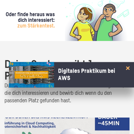
Oder finde heraus was
dich interessiert:
zum Stärkentest.
Deine Suche ergibt 1
Digitales Praktikum bei
Praktikumsangebot!
AWS
Du bist fast da! Klick dich durch die Praktikumsangebote,
die dich interessieren und bewirb dich wenn du den
passenden Platz gefunden hast.