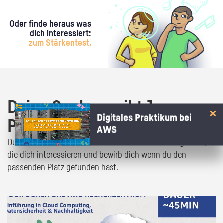
Oder finde heraus was
dich interessiert:
zum Stärkentest.
Deine Suche ergibt 1
Digitales Praktikum bei
Praktikumsangebot!
AWS
Du bist fast da! Klick dich durch die Praktikumsangebote,
die dich interessieren und bewirb dich wenn du den
passenden Platz gefunden hast.