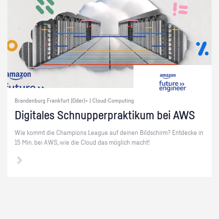
Brandenburg Frankfurt (Oder)+ | Cloud-Computing
Di­gi­ta­les Schnup­per­prak­ti­kum bei AWS
Wie kommt die Cham­pi­ons Le­ague auf dei­nen Bild­schirm? Ent­de­cke in
15 Min. bei AWS, wie die Cloud das mög­lich macht!