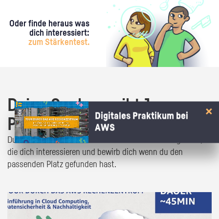
Oder finde heraus was
dich interessiert:
zum Stärkentest.
Deine Suche ergibt 1
Digitales Praktikum bei
Praktikumsangebot!
AWS
Du bist fast da! Klick dich durch die Praktikumsangebote,
die dich interessieren und bewirb dich wenn du den
passenden Platz gefunden hast.