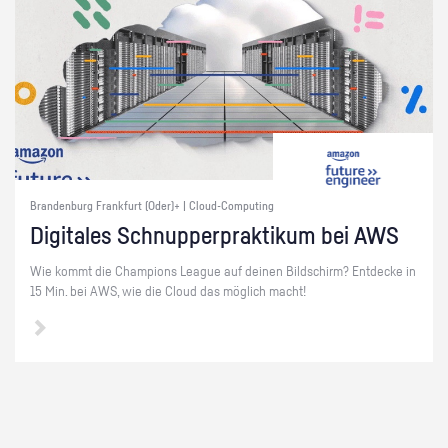
Brandenburg Frankfurt (Oder)+ | Cloud-Computing
Di­gi­ta­les Schnup­per­prak­ti­kum bei AWS
Wie kommt die Cham­pi­ons Le­ague auf dei­nen Bild­schirm? Ent­de­cke in
15 Min. bei AWS, wie die Cloud das mög­lich macht!