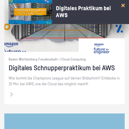
Digitales Praktikum bei
AWS
Baden-Württemberg Freudenstadt+ | Cloud-Computing
Di­gi­ta­les Schnup­per­prak­ti­kum bei AWS
Wie kommt die Cham­pi­ons Le­ague auf dei­nen Bild­schirm? Ent­de­cke in
15 Min. bei AWS, wie die Cloud das mög­lich macht!