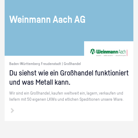
Wein­mann Aach AG
Baden-Württemberg Freudenstadt | Großhandel
Du siehst wie ein Groß­han­del funk­tio­niert
und was Me­tall kann.
Wir sind ein Groß­han­del, kau­fen welt­weit ein, la­gern, ver­kau­fen und
lie­fern mit 50 ei­ge­nen LKWs und et­li­chen Spe­di­tio­nen un­se­re Ware.