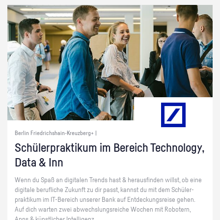
Berlin Friedrichshain-Kreuzberg+ |
Schü­ler­prak­ti­kum im Be­reich Tech­no­lo­gy,
Data & Inn
Wenn du Spaß an di­gi­ta­len Trends hast & her­aus­fin­den willst, ob eine
di­gi­ta­le be­ruf­li­che Zu­kunft zu dir passt, kannst du mit dem Schü­ler­
prak­ti­kum im IT-Be­reich un­se­rer Bank auf Ent­de­ckungs­rei­se gehen.
Auf dich war­ten zwei ab­wechs­lungs­rei­che Wo­chen mit Ro­bo­tern,
Apps & künst­li­cher In­tel­li­genz.