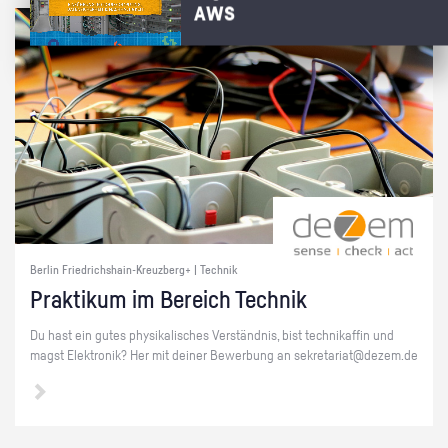
AWS
Berlin Friedrichshain-Kreuzberg+ | Technik
Prak­ti­kum im Be­reich Tech­nik
Du hast ein gutes phy­si­ka­li­sches Ver­ständ­nis, bist tech­ni­kaf­fin und
magst Elek­tro­nik? Her mit dei­ner Be­wer­bung an se­kre­ta­ri­at@​dezem.​de