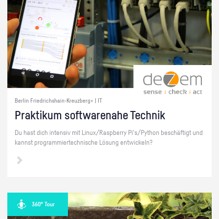
Berlin Friedrichshain-Kreuzberg+ | IT
Prak­ti­kum soft­ware­na­he Tech­nik
Du hast dich in­ten­siv mit Linux/Raspber­ry Pi's/Py­thon be­schäf­tigt und
kannst pro­gram­mier­tech­ni­sche Lö­sung ent­wi­ckeln?
360° Tour