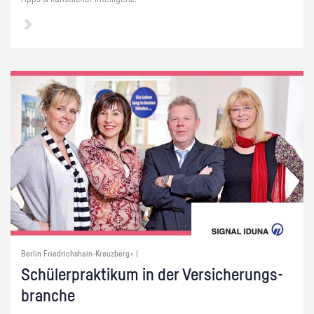
Berlin Friedrichshain-Kreuzberg+ |
Schü­ler­prak­ti­kum in der Ver­si­che­rungs­
bran­che