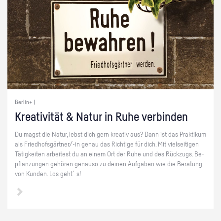
Berlin+ |
Krea­ti­vi­tät & Natur in Ruhe ver­bin­den
Du magst die Natur, lebst dich gern krea­tiv aus? Dann ist das Prak­ti­kum
als Fried­hofs­gärt­ner/-in genau das Rich­ti­ge für dich. Mit viel­sei­ti­gen
Tä­tig­kei­ten ar­bei­test du an einem Ort der Ruhe und des Rück­zugs. Be­
pflan­zun­gen ge­hö­ren ge­nau­so zu dei­nen Auf­ga­ben wie die Be­ra­tung
von Kun­den. Los geht´s!