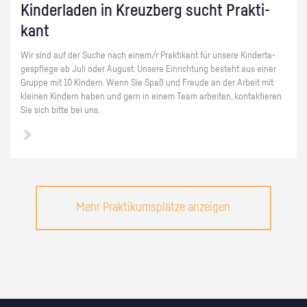
Kin­der­la­den in Kreuz­berg sucht Prak­ti­
kant
Wir sind auf der Suche nach einem/r Prak­ti­kant für un­se­re Kin­der­ta­
ges­pfle­ge ab Juli oder Au­gust. Un­se­re Ein­rich­tung be­steht aus einer
Grup­pe mit 10 Kin­dern. Wenn Sie Spaß und Freu­de an der Ar­beit mit
klei­nen Kin­dern haben und gern in einem Team ar­bei­ten, kon­tak­tie­ren
Sie sich bitte bei uns.
Mehr Praktikumsplätze anzeigen