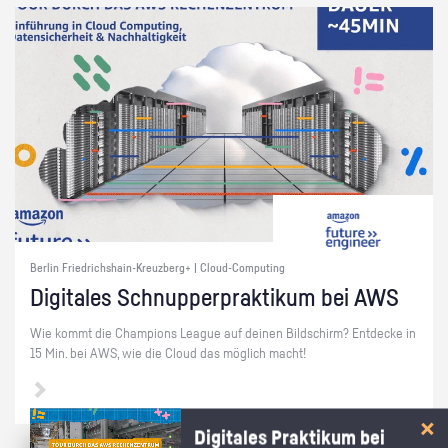
Berlin Friedrichshain-Kreuzberg+ | Cloud-Computing
Di­gi­ta­les Schnup­per­prak­ti­kum bei AWS
Wie kommt die Cham­pi­ons Le­ague auf dei­nen Bild­schirm? Ent­de­cke in
15 Min. bei AWS, wie die Cloud das mög­lich macht!
Digitales Praktikum bei