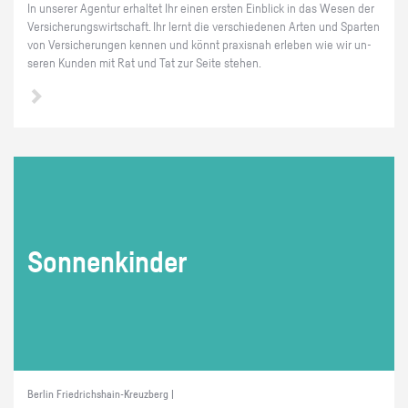
In un­se­rer Agen­tur er­hal­tet Ihr einen ers­ten Ein­blick in das Wesen der
Ver­si­che­rungs­wirt­schaft. Ihr lernt die ver­schie­de­nen Arten und Spar­ten
von Ver­si­che­run­gen ken­nen und könnt pra­xis­nah er­le­ben wie wir un­
se­ren Kun­den mit Rat und Tat zur Seite ste­hen.
Son­nen­kin­der
Berlin Friedrichshain-Kreuzberg |