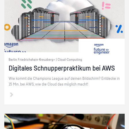
Berlin Friedrichshain-Kreuzberg+ | Cloud-Computing
Di­gi­ta­les Schnup­per­prak­ti­kum bei AWS
Wie kommt die Cham­pi­ons Le­ague auf dei­nen Bild­schirm? Ent­de­cke in
15 Min. bei AWS, wie die Cloud das mög­lich macht!