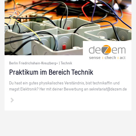
Berlin Friedrichshain-Kreuzberg+ | Technik
Prak­ti­kum im Be­reich Tech­nik
Du hast ein gutes phy­si­ka­li­sches Ver­ständ­nis, bist tech­ni­kaf­fin und
magst Elek­tro­nik? Her mit dei­ner Be­wer­bung an se­kre­ta­ri­at@​dezem.​de