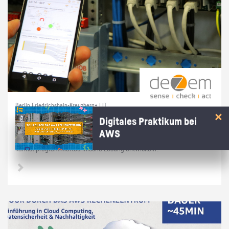
Berlin Friedrichshain-Kreuzberg+ | IT
Prak­ti­kum soft­ware­na­he Tech­nik
Digitales Praktikum bei
AWS
Du hast dich in­ten­siv mit Linux/Raspber­ry Pi's/Py­thon be­schäf­tigt und
kannst pro­gram­mier­tech­ni­sche Lö­sung ent­wi­ckeln?