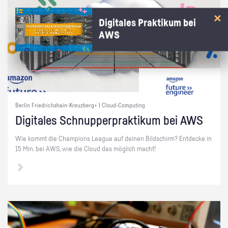
Digitales Praktikum bei
AWS
Berlin Friedrichshain-Kreuzberg+ | Cloud-Computing
Di­gi­ta­les Schnup­per­prak­ti­kum bei AWS
Wie kommt die Cham­pi­ons Le­ague auf dei­nen Bild­schirm? Ent­de­cke in
15 Min. bei AWS, wie die Cloud das mög­lich macht!