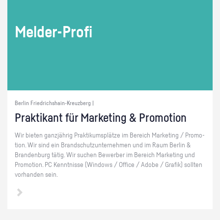
Mel­der-Pro­fi
Berlin Friedrichshain-Kreuzberg |
Prak­ti­kant für Mar­ke­ting & Pro­mo­ti­on
Wir bie­ten ganz­jäh­rig Prak­ti­kums­plät­ze im Be­reich Mar­ke­ting / Pro­mo­
ti­on. Wir sind ein Brand­schutz­un­ter­neh­men und im Raum Ber­lin &
Bran­den­burg tätig. Wir su­chen Be­wer­ber im Be­reich Mar­ke­ting und
Pro­mo­ti­on. PC Kennt­nis­se (Win­dows / Of­fice / Adobe / Gra­fik) soll­ten
vor­han­den sein.