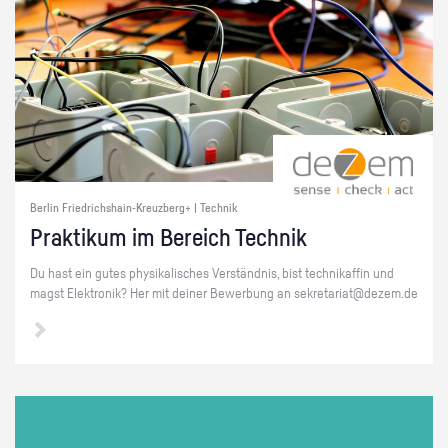
Berlin Friedrichshain-Kreuzberg+ | Technik
Prak­ti­kum im Be­reich Tech­nik
Du hast ein gutes phy­si­ka­li­sches Ver­ständ­nis, bist tech­ni­kaf­fin und
magst Elek­tro­nik? Her mit dei­ner Be­wer­bung an se­kre­ta­ri­at@​dezem.​de