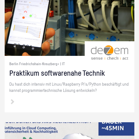
Berlin Friedrichshain-Kreuzberg+ | IT
Prak­ti­kum soft­ware­na­he Tech­nik
Du hast dich in­ten­siv mit Linux/Raspber­ry Pi's/Py­thon be­schäf­tigt und
kannst pro­gram­mier­tech­ni­sche Lö­sung ent­wi­ckeln?