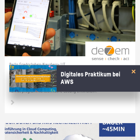
Berlin Friedrichshain-Kreuzberg+ | IT
Prak­ti­kum soft­ware­na­he Tech­nik
Digitales Praktikum bei
AWS
Du hast dich in­ten­siv mit Linux/Raspber­ry Pi's/Py­thon be­schäf­tigt und
kannst pro­gram­mier­tech­ni­sche Lö­sung ent­wi­ckeln?