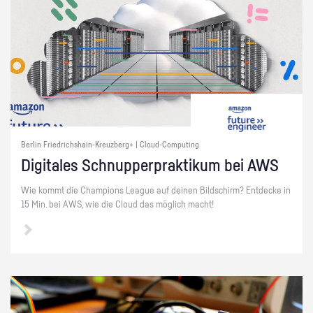
Berlin Friedrichshain-Kreuzberg+ | Cloud-Computing
Di­gi­ta­les Schnup­per­prak­ti­kum bei AWS
Wie kommt die Cham­pi­ons Le­ague auf dei­nen Bild­schirm? Ent­de­cke in
15 Min. bei AWS, wie die Cloud das mög­lich macht!