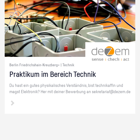
Berlin Friedrichshain-Kreuzberg+ | Technik
Prak­ti­kum im Be­reich Tech­nik
Du hast ein gutes phy­si­ka­li­sches Ver­ständ­nis, bist tech­ni­kaf­fin und
magst Elek­tro­nik? Her mit dei­ner Be­wer­bung an se­kre­ta­ri­at@​dezem.​de