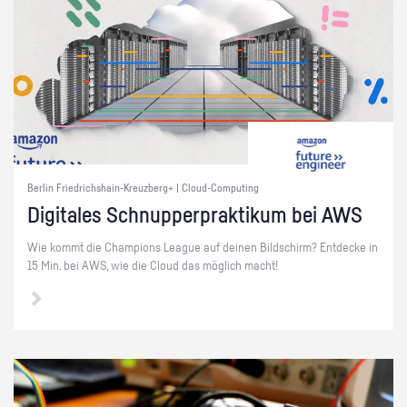
Berlin Friedrichshain-Kreuzberg+ | Cloud-Computing
Di­gi­ta­les Schnup­per­prak­ti­kum bei AWS
Wie kommt die Cham­pi­ons Le­ague auf dei­nen Bild­schirm? Ent­de­cke in
15 Min. bei AWS, wie die Cloud das mög­lich macht!