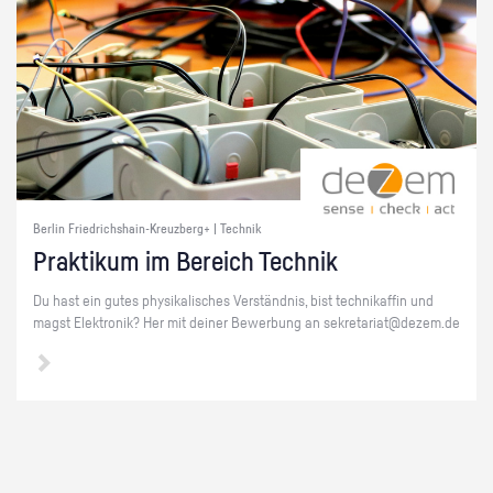
Berlin Friedrichshain-Kreuzberg+ | Technik
Prak­ti­kum im Be­reich Tech­nik
Du hast ein gutes phy­si­ka­li­sches Ver­ständ­nis, bist tech­ni­kaf­fin und
magst Elek­tro­nik? Her mit dei­ner Be­wer­bung an se­kre­ta­ri­at@​dezem.​de