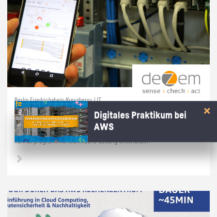
Berlin Friedrichshain-Kreuzberg+ | IT
Prak­ti­kum soft­ware­na­he Tech­nik
Digitales Praktikum bei
AWS
Du hast dich in­ten­siv mit Linux/Raspber­ry Pi's/Py­thon be­schäf­tigt und
kannst pro­gram­mier­tech­ni­sche Lö­sung ent­wi­ckeln?