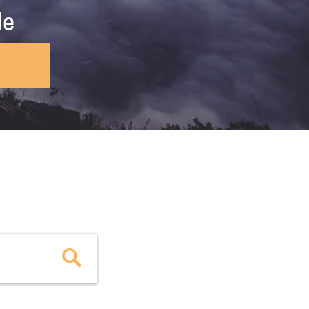
ig machst.
deinem Schülerpraktikum und die
le
Polizei-Ausbildung schon heute in
virtueller Realität!