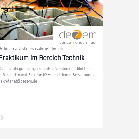
Berlin Friedrichshain-Kreuzberg+ | Technik
Prak­ti­kum im Be­reich Tech­nik
Du hast ein gutes phy­si­ka­li­sches Ver­ständ­nis, bist tech­ni­
kaf­fin und magst Elek­tro­nik? Her mit dei­ner Be­wer­bung an
se­kre­ta­ri­at@​dezem.​de