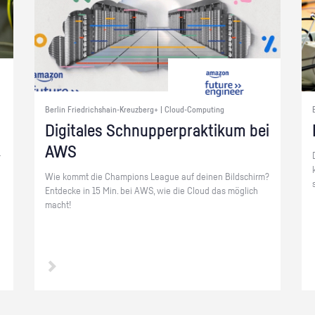
Berlin Friedrichshain-Kreuzberg+ | Cloud-Computing
Di­gi­ta­les Schnup­per­prak­ti­kum bei
AWS
­
Wie kommt die Cham­pi­ons Le­ague auf dei­nen Bild­schirm?
Ent­de­cke in 15 Min. bei AWS, wie die Cloud das mög­lich
macht!