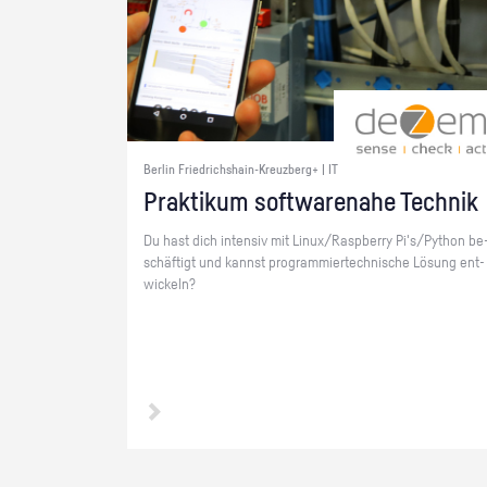
Berlin Friedrichshain-Kreuzberg+ | IT
Prak­ti­kum soft­ware­na­he Tech­nik
Du hast dich in­ten­siv mit Linux/Raspber­ry Pi's/Py­thon be
schäf­tigt und kannst pro­gram­mier­tech­ni­sche Lö­sung ent­
wi­ckeln?