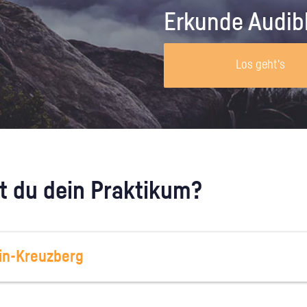
Unternehmen lohnt, wie man sich
auf dich neugier
Erkunde Audib
vorbereitet und wie ein Vorab-Anruf
abläuft.
Los geht's
 du dein Praktikum?
ain-Kreuzberg