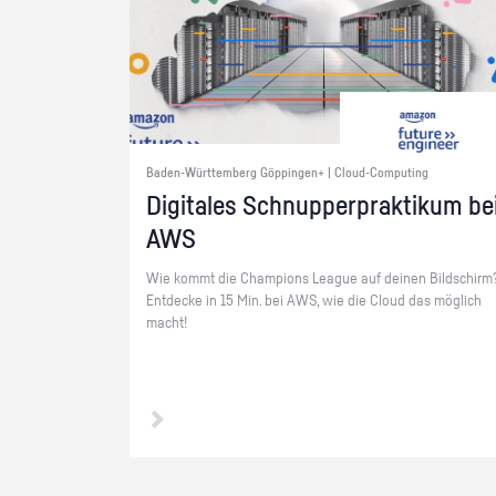
Baden-Württemberg Göppingen+ | Cloud-Computing
Di­gi­ta­les Schnup­per­prak­ti­kum be
AWS
Wie kommt die Cham­pi­ons Le­ague auf dei­nen Bild­schirm
Ent­de­cke in 15 Min. bei AWS, wie die Cloud das mög­lich
macht!