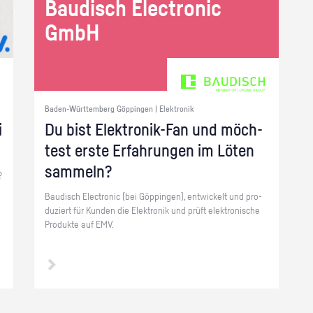
Bau­disch Elec­tro­nic
GmbH
Baden-Württemberg Göppingen | Elektronik
i
Du bist Elek­tro­nik-Fan und möch­
test erste Er­fah­run­gen im Löten
sam­meln?
?
Bau­disch Elec­tro­nic (bei Göp­pin­gen), ent­wi­ckelt und pro­
du­ziert für Kun­den die Elek­tro­nik und prüft elek­tro­ni­sche
Pro­duk­te auf EMV.