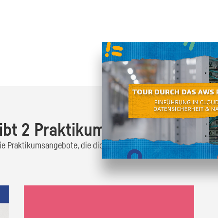
Oder finde heraus was dich
zum
ibt 2 Praktikumsangebote!
 die Praktikumsangebote, die dich interessieren und bewirb dich