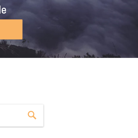
ig machst.
deinem Schülerpraktikum und die
le
Polizei-Ausbildung schon heute in
virtueller Realität!