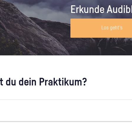
Unternehmen lohnt, wie man sich
auf dich neugier
Erkunde Audib
vorbereitet und wie ein Vorab-Anruf
abläuft.
Los geht's
 du dein Praktikum?