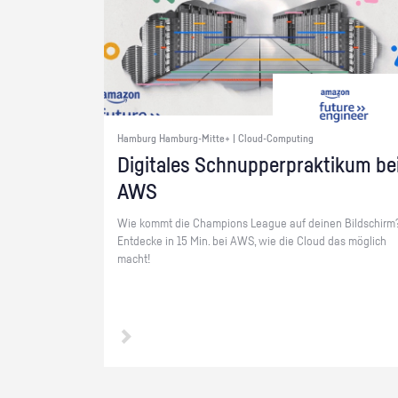
Hamburg Hamburg-Mitte+ | Cloud-Computing
Di­gi­ta­les Schnup­per­prak­ti­kum be
AWS
Wie kommt die Cham­pi­ons Le­ague auf dei­nen Bild­schirm
Ent­de­cke in 15 Min. bei AWS, wie die Cloud das mög­lich
macht!