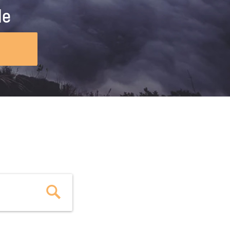
ig machst.
deinem Schülerpraktikum und die
le
Polizei-Ausbildung schon heute in
virtueller Realität!