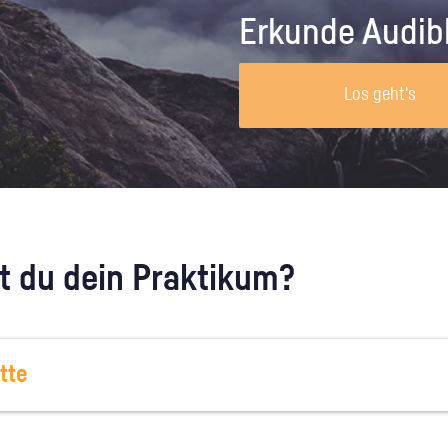
Unternehmen lohnt, wie man sich
auf dich neugier
Erkunde Audib
vorbereitet und wie ein Vorab-Anruf
abläuft.
Los geht's
 du dein Praktikum?
tte