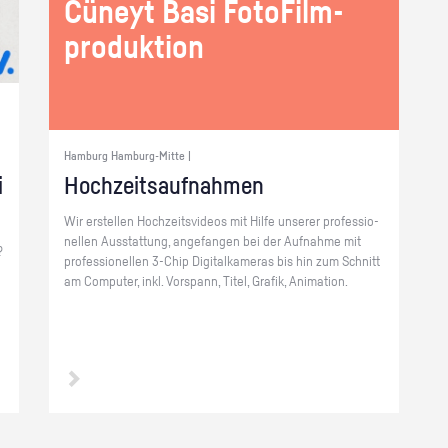
Cü­neyt Basi Fo­to­Film­
pro­duk­ti­on
Hamburg Hamburg-Mitte |
i
Hoch­zeits­auf­nah­men
Wir er­stel­len Hoch­zeits­vi­de­os mit Hilfe un­se­rer pro­fes­sio­
nel­len Aus­stat­tung, an­ge­fan­gen bei der Auf­nah­me mit
?
pro­fes­sio­nel­len 3-Chip Di­gi­tal­ka­me­ras bis hin zum Schnitt
am Com­pu­ter, inkl. Vor­spann, Titel, Gra­fik, Ani­ma­ti­on.