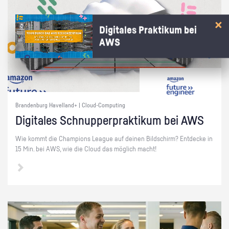
Digitales Praktikum bei
AWS
Brandenburg Havelland+ | Cloud-Computing
Di­gi­ta­les Schnup­per­prak­ti­kum bei AWS
Wie kommt die Cham­pi­ons Le­ague auf dei­nen Bild­schirm? Ent­de­cke in
15 Min. bei AWS, wie die Cloud das mög­lich macht!