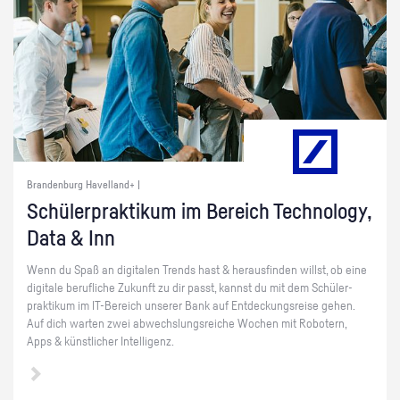
Brandenburg Havelland+ |
Schü­ler­prak­ti­kum im Be­reich Tech­no­lo­gy,
Data & Inn
Wenn du Spaß an di­gi­ta­len Trends hast & her­aus­fin­den willst, ob eine
di­gi­ta­le be­ruf­li­che Zu­kunft zu dir passt, kannst du mit dem Schü­ler­
prak­ti­kum im IT-Be­reich un­se­rer Bank auf Ent­de­ckungs­rei­se gehen.
Auf dich war­ten zwei ab­wechs­lungs­rei­che Wo­chen mit Ro­bo­tern,
Apps & künst­li­cher In­tel­li­genz.