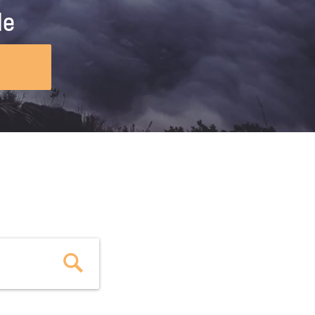
ig machst.
deinem Schülerpraktikum und die
le
Polizei-Ausbildung schon heute in
virtueller Realität!