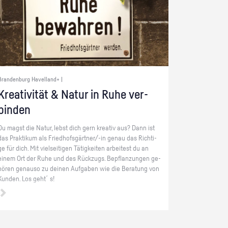
Brandenburg Havelland+ |
Krea­ti­vi­tät & Natur in Ruhe ver­
bin­den
Du magst die Natur, lebst dich gern krea­tiv aus? Dann ist
das Prak­ti­kum als Fried­hofs­gärt­ner/-in genau das Rich­ti­
ge für dich. Mit viel­sei­ti­gen Tä­tig­kei­ten ar­bei­test du an
einem Ort der Ruhe und des Rück­zugs. Be­pflan­zun­gen ge­
hö­ren ge­nau­so zu dei­nen Auf­ga­ben wie die Be­ra­tung von
Kun­den. Los geht´s!