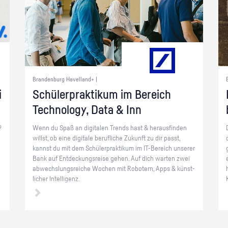
Brandenburg Havelland+ |
i
Schü­ler­prak­ti­kum im Be­reich
Tech­no­lo­gy, Data & Inn
?
Wenn du Spaß an di­gi­ta­len Trends hast & her­aus­fin­den
willst, ob eine di­gi­ta­le be­ruf­li­che Zu­kunft zu dir passt,
kannst du mit dem Schü­ler­prak­ti­kum im IT-Be­reich un­se­rer
Bank auf Ent­de­ckungs­rei­se gehen. Auf dich war­ten zwei
ab­wechs­lungs­rei­che Wo­chen mit Ro­bo­tern, Apps & künst­
li­cher In­tel­li­genz.