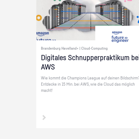
Brandenburg Havelland+ | Cloud-Computing
Di­gi­ta­les Schnup­per­prak­ti­kum be
AWS
Wie kommt die Cham­pi­ons Le­ague auf dei­nen Bild­schirm
Ent­de­cke in 15 Min. bei AWS, wie die Cloud das mög­lich
macht!