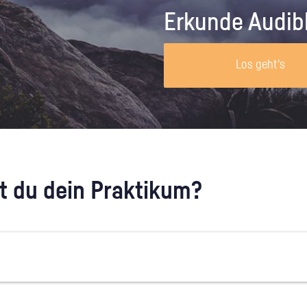
Unternehmen lohnt, wie man sich
auf dich neugier
Erkunde Audib
vorbereitet und wie ein Vorab-Anruf
abläuft.
Los geht's
 du dein Praktikum?