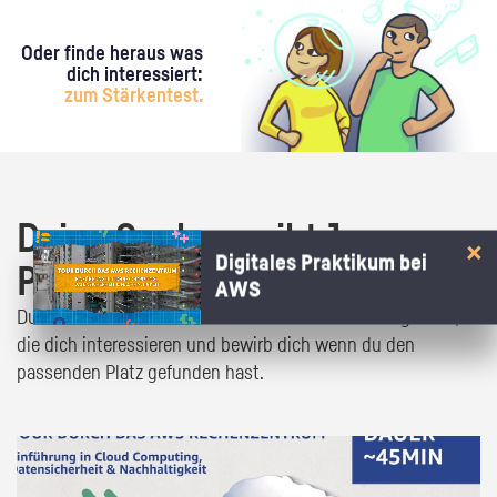
Oder finde heraus was
dich interessiert:
zum Stärkentest.
Deine Suche ergibt 1
Digitales Praktikum bei
Praktikumsangebot!
AWS
Du bist fast da! Klick dich durch die Praktikumsangebote,
die dich interessieren und bewirb dich wenn du den
passenden Platz gefunden hast.