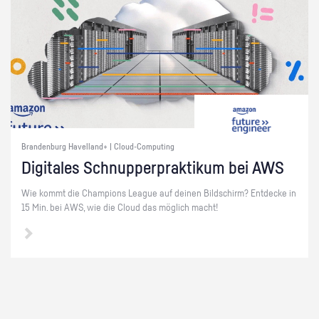
Brandenburg Havelland+ | Cloud-Computing
Di­gi­ta­les Schnup­per­prak­ti­kum bei AWS
Wie kommt die Cham­pi­ons Le­ague auf dei­nen Bild­schirm? Ent­de­cke in
15 Min. bei AWS, wie die Cloud das mög­lich macht!