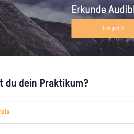
Unternehmen lohnt, wie man sich
auf dich neugier
Erkunde Audib
vorbereitet und wie ein Vorab-Anruf
abläuft.
Los geht's
 du dein Praktikum?
eis