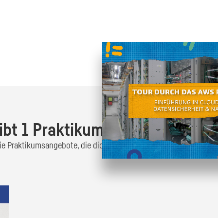
Oder finde heraus was dich
zum
ibt 1 Praktikumsangebot!
 die Praktikumsangebote, die dich interessieren und bewirb dich