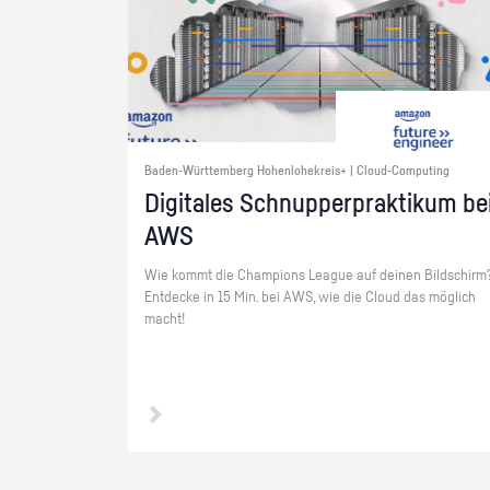
Baden-Württemberg Hohenlohekreis+ | Cloud-Computing
Di­gi­ta­les Schnup­per­prak­ti­kum be
AWS
Wie kommt die Cham­pi­ons Le­ague auf dei­nen Bild­schirm
Ent­de­cke in 15 Min. bei AWS, wie die Cloud das mög­lich
macht!