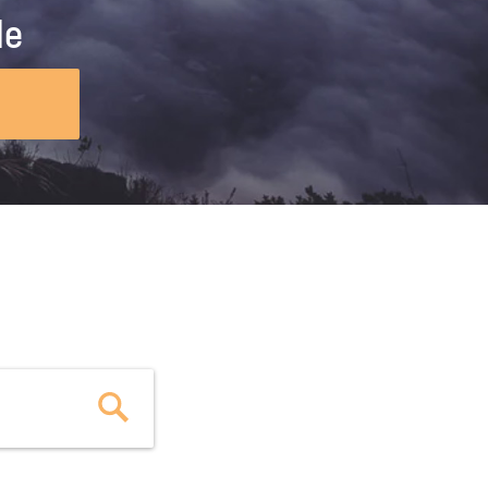
ig machst.
deinem Schülerpraktikum und die
le
Polizei-Ausbildung schon heute in
virtueller Realität!