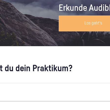
Unternehmen lohnt, wie man sich
auf dich neugier
Erkunde Audib
vorbereitet und wie ein Vorab-Anruf
abläuft.
Los geht's
 du dein Praktikum?