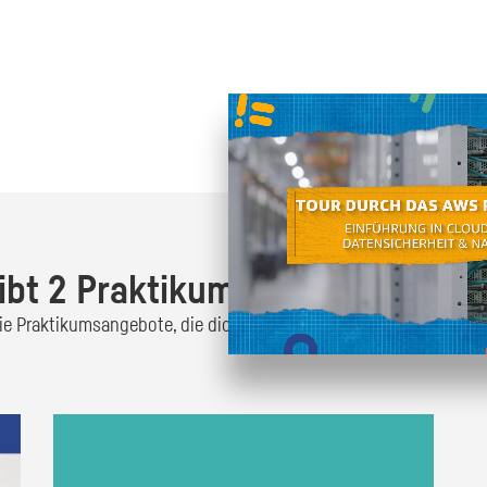
Oder finde heraus was dich
zum
ibt 2 Praktikumsangebote!
 die Praktikumsangebote, die dich interessieren und bewirb dich