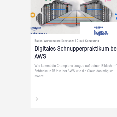
Baden-Württemberg Konstanz+ | Cloud-Computing
Di­gi­ta­les Schnup­per­prak­ti­kum be
AWS
Wie kommt die Cham­pi­ons Le­ague auf dei­nen Bild­schirm
Ent­de­cke in 15 Min. bei AWS, wie die Cloud das mög­lich
macht!