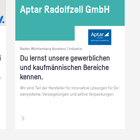
Aptar Ra­dolf­zell GmbH
Baden-Württemberg Konstanz | Industrie
i
Du lernst un­se­re ge­werb­li­chen
und kauf­män­ni­schen Be­rei­che
ken­nen.
?
Wir sind Teil der Her­stel­ler für in­no­va­ti­ve Lö­sun­gen für Do­
sier­sys­te­me, Ver­sie­ge­lun­gen und ak­ti­ve Ver­pa­ckun­gen.