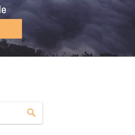
ig machst.
deinem Schülerpraktikum und die
le
Polizei-Ausbildung schon heute in
virtueller Realität!