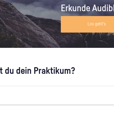
Unternehmen lohnt, wie man sich
auf dich neugier
Erkunde Audib
vorbereitet und wie ein Vorab-Anruf
abläuft.
Los geht's
 du dein Praktikum?