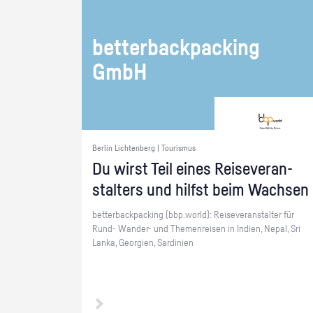
bet­ter­back­packing
GmbH
Berlin Lichtenberg | Tourismus
Du wirst Teil eines Rei­se­ver­an­
stal­ters und hilfst beim Wach­sen
bet­ter­back­packing (bbp.​world): Rei­se­ver­an­stal­ter für
Rund- Wan­der- und The­men­rei­sen in In­di­en, Nepal, Sri
Lanka, Ge­or­gi­en, Sar­di­ni­en