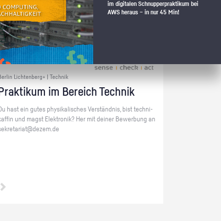
im digitalen Schnupperpraktikum bei
AWS heraus – in nur 45 Min!
Berlin Lichtenberg+ | Technik
Prak­ti­kum im Be­reich Tech­nik
Du hast ein gutes phy­si­ka­li­sches Ver­ständ­nis, bist tech­ni­
kaf­fin und magst Elek­tro­nik? Her mit dei­ner Be­wer­bung an
se­kre­ta­ri­at@​dezem.​de