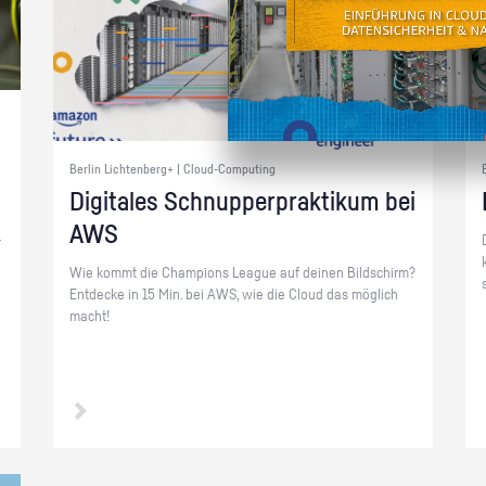
Berlin Lichtenberg+ | Cloud-Computing
Di­gi­ta­les Schnup­per­prak­ti­kum bei
AWS
­
Wie kommt die Cham­pi­ons Le­ague auf dei­nen Bild­schirm?
Ent­de­cke in 15 Min. bei AWS, wie die Cloud das mög­lich
macht!