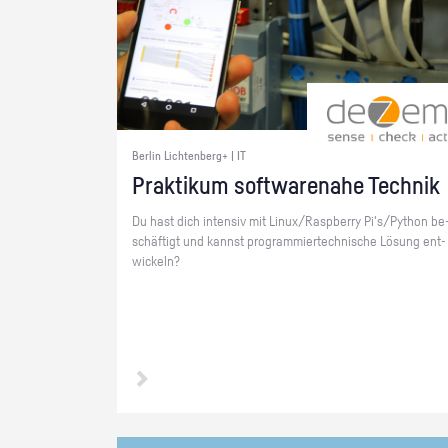
Berlin Lichtenberg+ | IT
Prak­ti­kum soft­ware­na­he Tech­nik
Du hast dich in­ten­siv mit Linux/Raspber­ry Pi's/Py­thon be
schäf­tigt und kannst pro­gram­mier­tech­ni­sche Lö­sung ent­
wi­ckeln?