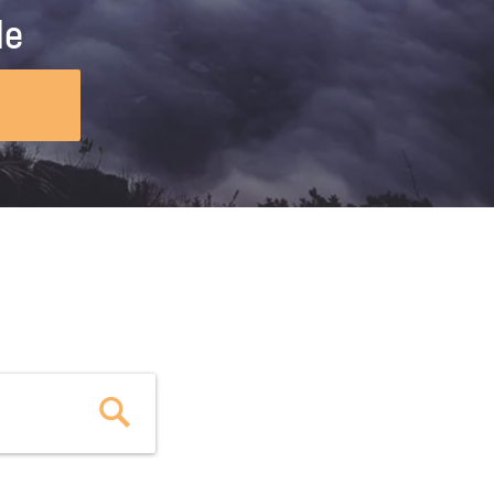
ig machst.
deinem Schülerpraktikum und die
le
Polizei-Ausbildung schon heute in
virtueller Realität!