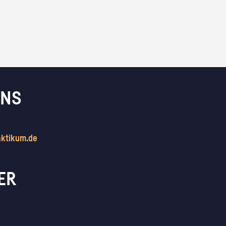
UNS
aktikum.de
ER