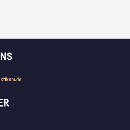
UNS
aktikum.de
ER