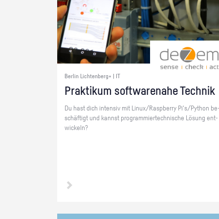
Berlin Lichtenberg+ | IT
Prak­ti­kum soft­ware­na­he Tech­nik
Du hast dich in­ten­siv mit Linux/Raspber­ry Pi's/Py­thon be
schäf­tigt und kannst pro­gram­mier­tech­ni­sche Lö­sung ent­
wi­ckeln?