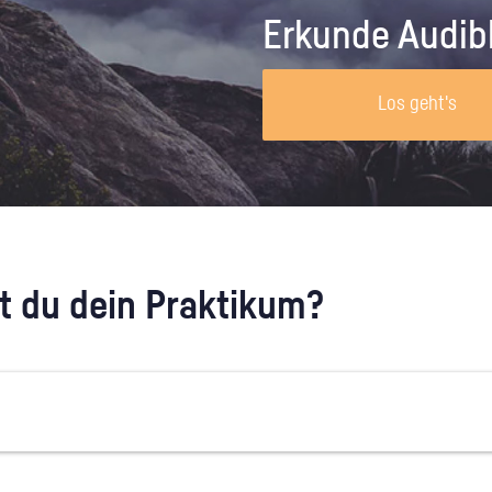
Unternehmen lohnt, wie man sich
auf dich neugier
Erkunde Audib
vorbereitet und wie ein Vorab-Anruf
abläuft.
Los geht's
 du dein Praktikum?