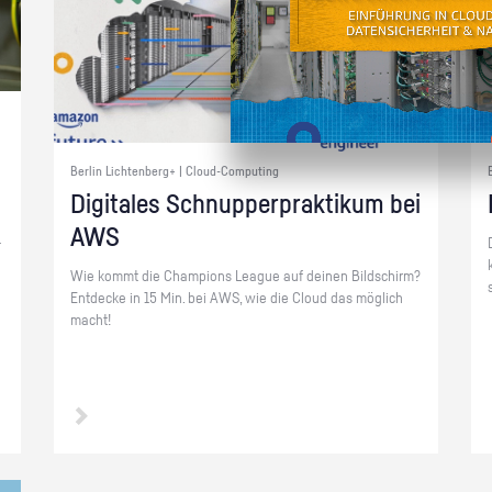
Berlin Lichtenberg+ | Cloud-Computing
Di­gi­ta­les Schnup­per­prak­ti­kum bei
AWS
­
Wie kommt die Cham­pi­ons Le­ague auf dei­nen Bild­schirm?
Ent­de­cke in 15 Min. bei AWS, wie die Cloud das mög­lich
macht!