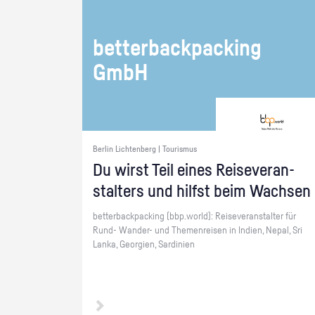
bet­ter­back­packing
GmbH
Berlin Lichtenberg | Tourismus
Du wirst Teil eines Rei­se­ver­an­
stal­ters und hilfst beim Wach­sen
bet­ter­back­packing (bbp.​world): Rei­se­ver­an­stal­ter für
Rund- Wan­der- und The­men­rei­sen in In­di­en, Nepal, Sri
Lanka, Ge­or­gi­en, Sar­di­ni­en