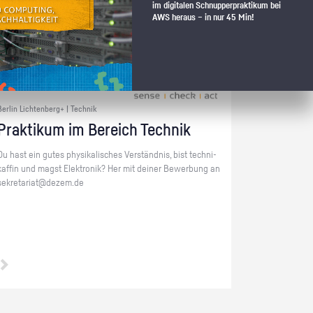
im digitalen Schnupperpraktikum bei
AWS heraus – in nur 45 Min!
Berlin Lichtenberg+ | Technik
Prak­ti­kum im Be­reich Tech­nik
Du hast ein gutes phy­si­ka­li­sches Ver­ständ­nis, bist tech­ni­
kaf­fin und magst Elek­tro­nik? Her mit dei­ner Be­wer­bung an
se­kre­ta­ri­at@​dezem.​de