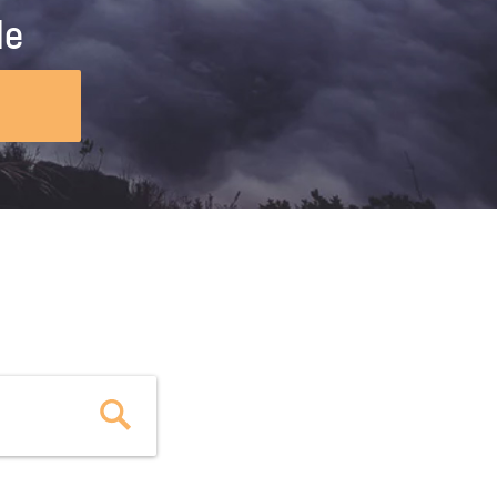
ig machst.
deinem Schülerpraktikum und die
le
Polizei-Ausbildung schon heute in
virtueller Realität!